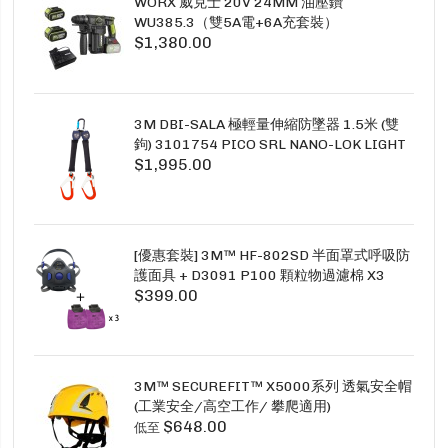
WORX 威克士 20V 24MM 油壓鑽
WU385.3（雙5A電+6A充套裝）
$1,380.00
3M DBI-SALA 極輕量伸縮防墜器 1.5米 (雙
鉤) 3101754 PICO SRL NANO-LOK LIGHT
$1,995.00
1.5M TWINS
[優惠套裝] 3M™ HF-802SD 半面罩式呼吸防
護面具 + D3091 P100 顆粒物過濾棉 X3
$399.00
SECURE CLICK HF-802SD HF-800SD 系列
3M™ SECUREFIT™ X5000系列 透氣安全帽
(工業安全/高空工作/ 攀爬適用)
$648.00
低至