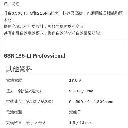
產品特色
具備3,300 RPM和215Nm扭力，快速又高效，也適用於長螺絲和硬
木材
採用充電式小巧型設計，可輕鬆應付狹小空間
具有兩種自動驅動模式，提供自動關閉和自動慢速功能
GSR 185-LI Professional
其他資料
電池電壓
18.0 V
扭力（弱/強/最大）
21/50/- Nm
空載速度（第1檔 / 第2檔）
0 – 500 / 0 – 1,900 rpm
電池種類
鋰離子
夾頭容量，最小 / 最大
1.5 / 13 mm