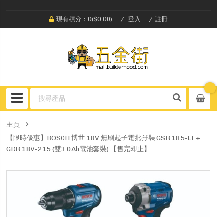
現有積分：0($0.00)
登入
註冊
主頁
【限時優惠】BOSCH 博世 18V 無刷起子電批孖裝 GSR 185-LI +
GDR 18V-215 (雙3.0Ah電池套裝) 【售完即止】