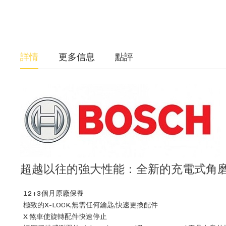
詳情
更多信息
點評
超越以往的強大性能：全新的充電式角磨機
12+3個月原廠保養
極致的X-LOCK,無需任何鑰匙,快速更換配件
X 煞車使旋轉配件快速停止