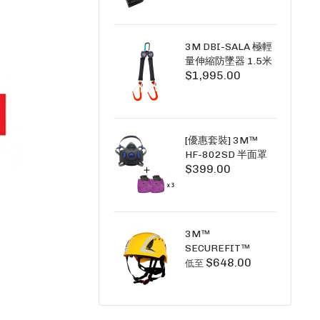
+6A充套裝）
3M DBI-SALA 極輕
量伸縮防墜器 1.5米
$1,995.00
(雙鉤) 3101754
PICO SRL NANO-
LOK LIGHT 1.5M
TWINS
[優惠套裝] 3M™
HF-802SD 半面罩
$399.00
式呼吸防護面具 +
D3091 P100 顆粒
物過濾棉 X3
SECURE CLICK HF-
802SD HF-800SD
3M™
系列
SECUREFIT™
$648.00
X5000系列 透氣安
低至
全帽 (工業安全/高空
工作/ 攀爬適用)