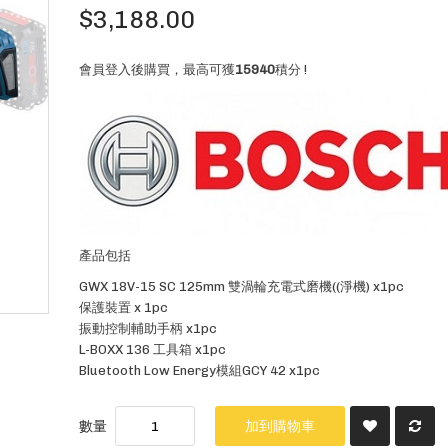
$3,188.00
會員登入後購買，最高可獲
15940
積分 !
產品包括
GWX 18V-15 SC 125mm 雙渦輪充電式磨機((淨機) x1pc
保護裝置 x 1pc
振動控制輔助手柄 x1pc
L-BOXX 136 工具箱 x1pc
Bluetooth Low Energy模組GCY 42 x1pc
數量
加到購物車