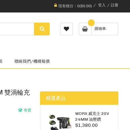
登入
註冊
現有積分：0($0.00)
購物車
區
聯絡我們/機構報價
5MM 雙渦輪充
精選產品
有貨
WORX 威克士 20V
24MM 油壓鑽
$1,380.00
WU385.3（雙5A電