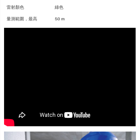
雷射顏色
綠色
量測範圍，最高
50 m