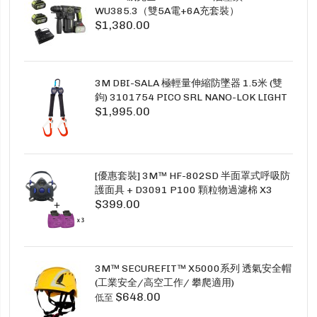
WU385.3（雙5A電+6A充套裝）
$1,380.00
3M DBI-SALA 極輕量伸縮防墜器 1.5米 (雙
鉤) 3101754 PICO SRL NANO-LOK LIGHT
$1,995.00
1.5M TWINS
[優惠套裝] 3M™ HF-802SD 半面罩式呼吸防
護面具 + D3091 P100 顆粒物過濾棉 X3
$399.00
SECURE CLICK HF-802SD HF-800SD 系列
3M™ SECUREFIT™ X5000系列 透氣安全帽
(工業安全/高空工作/ 攀爬適用)
$648.00
低至