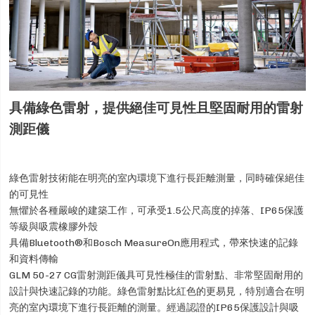
具備綠色雷射，提供絕佳可見性且堅固耐用的雷射
測距儀
綠色雷射技術能在明亮的室內環境下進行長距離測量，同時確保絕佳
的可見性
無懼於各種嚴峻的建築工作，可承受1.5公尺高度的掉落、IP65保護
等級與吸震橡膠外殼
具備Bluetooth®和Bosch MeasureOn應用程式，帶來快速的記錄
和資料傳輸
GLM 50-27 CG雷射測距儀具可見性極佳的雷射點、非常堅固耐用的
設計與快速記錄的功能。綠色雷射點比紅色的更易見，特別適合在明
亮的室內環境下進行長距離的測量。經過認證的IP65保護設計與吸