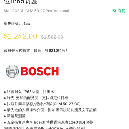
位IP65防護
SKU
BOSCH GLM 50-27 Professional
有貨
率先評論此產品
$1,242.00
$1,582.00
會員登入後購買，最高可獲
6210
積分 !
● 結實耐久-IP65防塵、防潑水
● 綠光-更加的能見度，更快速定位目標
● 快速且簡易儲存/紀錄/傳輸(GLM 50-27 CG)
● 最先進的人機操作介面，附加圖示說明功能及文字註解
● 新捲尺測量
● 五金街客戶專享 Bosch 博世香港原廠12+3個月保養
(贈送的3個月保養需於Bosch官方Apps登記保養)