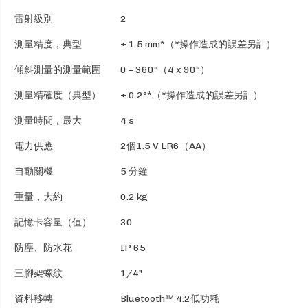
雷射級別
2
測量精度，典型
± 1.5 mm*（*操作造成的誤差另計）
傾斜測量的測量範圍
0 – 360°（4 x 90°）
測量精確度（典型）
± 0.2°*（*操作造成的誤差另計）
測量時間，最大
4 s
電力供應
2個1.5 V LR6（AA）
自動關機
5 分鐘
重量，大約
0.2 kg
記憶卡容量（值）
30
防塵、防水花
IP 65
三腳架螺紋
1/4"
資料移轉
Bluetooth™ 4.2低功耗