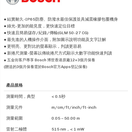
● 結實耐久-IP65防塵、防潑水最佳保護並具減震橡膠包覆機身
● 綠光-更加的能見度，更快速定位目標
● 快速且簡易儲存/紀錄/傳輸(GLM 50-27 CG)
● 最先進的人機操作介面，附加圖示說明功能及文字註解
● 更明亮、更對比的螢幕顯示，判讀更容易
● 新捲尺測量-螢幕以傳統捲尺方式顯示大數字功能快速判讀
● 五金街客戶專享 Bosch 博世香港原廠12+3個月保養
(贈送的3個月保養需於Bosch官方Apps登記保養)
產品規格
測量時間，典型
< 0.5秒
測量元件
m/cm/ft/inch/ft-inch
測量範圍
0.05 – 50.00 m
雷射二極體
515 nm，< 1 mW