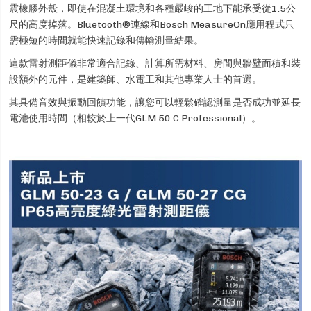
震橡膠外殼，即使在混凝土環境和各種嚴峻的工地下能承受從1.5公
尺的高度掉落。Bluetooth®連線和Bosch MeasureOn應用程式只
需極短的時間就能快速記錄和傳輸測量結果。
這款雷射測距儀非常適合記錄、計算所需材料、房間與牆壁面積和裝
設額外的元件，是建築師、水電工和其他專業人士的首選。
其具備音效與振動回饋功能，讓您可以輕鬆確認測量是否成功並延長
電池使用時間（相較於上一代GLM 50 C Professional）。