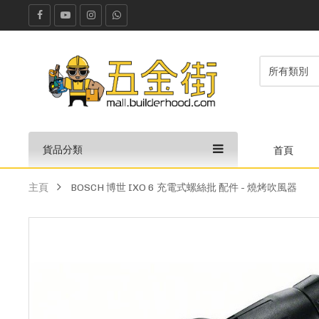
貨品分類
首頁
主頁
BOSCH 博世 IXO 6 充電式螺絲批 配件 - 燒烤吹風器