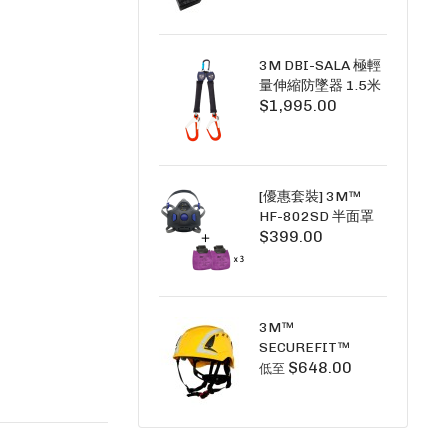
+6A充套裝）
3M DBI-SALA 極輕
量伸縮防墜器 1.5米
$1,995.00
(雙鉤) 3101754
PICO SRL NANO-
LOK LIGHT 1.5M
TWINS
[優惠套裝] 3M™
HF-802SD 半面罩
$399.00
式呼吸防護面具 +
D3091 P100 顆粒
物過濾棉 X3
SECURE CLICK HF-
802SD HF-800SD
3M™
系列
SECUREFIT™
$648.00
X5000系列 透氣安
低至
全帽 (工業安全/高空
工作/ 攀爬適用)