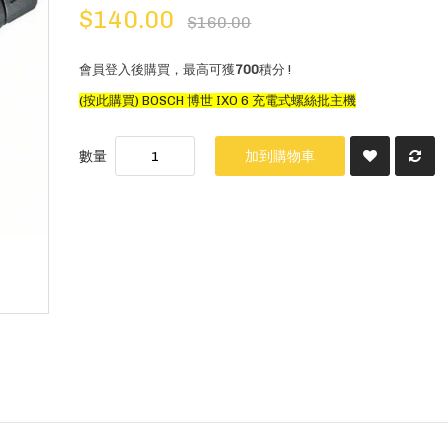
$140.00
$160.00
會員登入後購買，最高可獲
700
積分 !
(按此購買) BOSCH 博世 IXO 6 充電式螺絲批主機
數量
加到購物車