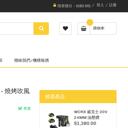
登入
註冊
現有積分：0($0.00)
購物車
區
聯絡我們/機構報價
 - 燒烤吹風
精選產品
有貨
WORX 威克士 20V
24MM 油壓鑽
$1,380.00
WU385.3（雙5A電