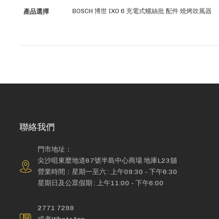
更
BOSCH 博世 IXO 6 充電式螺絲批 配件 燒烤吹風器
產品選擇
多
信
息
聯絡我們
門市地址：
尖沙咀東麼地道67號半島中心商場 地庫L23舖
營業時間：星期一至六 : 上午09:30 - 下午6:30
星期日及公眾假期 : 上午11:00 - 下午6:00
2771 7298