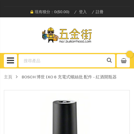
現有積分：0($0.00)
登入
註冊
主頁
BOSCH 博世 IXO 6 充電式螺絲批 配件 - 紅酒開瓶器