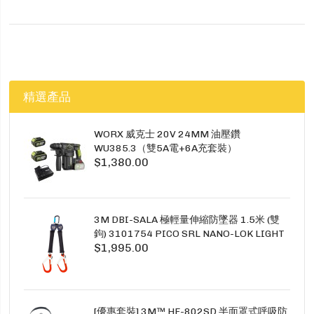
息
精選產品
WORX 威克士 20V 24MM 油壓鑽
WU385.3（雙5A電+6A充套裝）
$1,380.00
3M DBI-SALA 極輕量伸縮防墜器 1.5米 (雙
鉤) 3101754 PICO SRL NANO-LOK LIGHT
$1,995.00
1.5M TWINS
[優惠套裝] 3M™ HF-802SD 半面罩式呼吸防