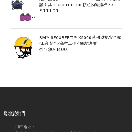
護面具 + D3091 P100 顆粒物過濾棉 X3
$399.00
SECURE CLICK HF-802SD HF-800SD 系列
3M™ SECUREFIT™ X5000系列 透氣安全帽
(工業安全/高空工作/ 攀爬適用)
$648.00
低至
聯絡我們
門市地址：