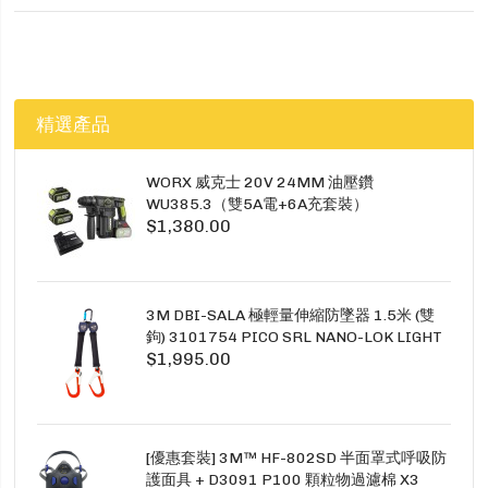
精選產品
WORX 威克士 20V 24MM 油壓鑽
WU385.3（雙5A電+6A充套裝）
$1,380.00
3M DBI-SALA 極輕量伸縮防墜器 1.5米 (雙
鉤) 3101754 PICO SRL NANO-LOK LIGHT
$1,995.00
1.5M TWINS
[優惠套裝] 3M™ HF-802SD 半面罩式呼吸防
護面具 + D3091 P100 顆粒物過濾棉 X3