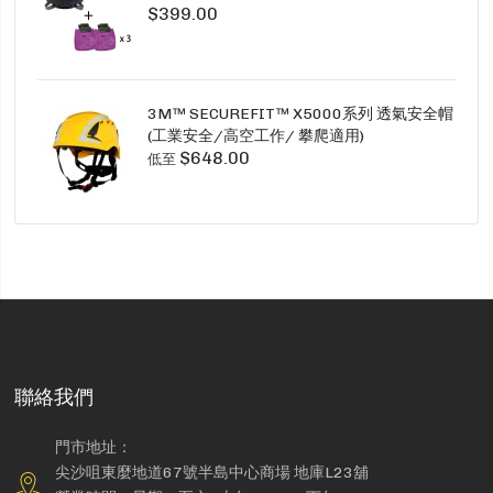
$399.00
SECURE CLICK HF-802SD HF-800SD 系列
3M™ SECUREFIT™ X5000系列 透氣安全帽
(工業安全/高空工作/ 攀爬適用)
$648.00
低至
聯絡我們
門市地址：
尖沙咀東麼地道67號半島中心商場 地庫L23舖