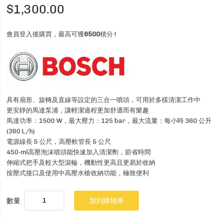
$1,300.00
會員登入後購買，最高可獲
6500
積分 !
具有扇形、旋轉及直線等設定的三合一噴頭，可用於多樣清潔工作中
更安靜的馬達泵浦，讓輕潔過程更加舒適而有樂趣
馬達功率：1500 W，最大壓力：125 bar，最大流量：每小時 360 公升
(360 L/h)
電源線長 5 公尺，高壓軟管長 5 公尺
450-ml高壓泡沫噴頭能快速加入清潔劑，節省時間
伸縮式把手及較大型滾輪，機動性更高且更易於收納
按壓式接口及使用中高壓水槍收納功能，極致便利
數量
加到購物車