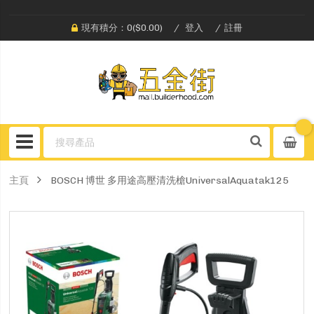
現有積分：0($0.00)
登入
註冊
主頁
BOSCH 博世 多用途高壓清洗槍UniversalAquatak125