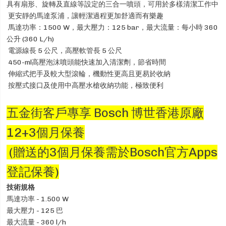
具有扇形、旋轉及直線等設定的三合一噴頭，可用於多樣清潔工作中
更安靜的馬達泵浦，讓輕潔過程更加舒適而有樂趣
馬達功率：1500 W，最大壓力：125 bar，最大流量：每小時 360
公升 (360 L/h)
電源線長 5 公尺，高壓軟管長 5 公尺
450-ml高壓泡沫噴頭能快速加入清潔劑，節省時間
伸縮式把手及較大型滾輪，機動性更高且更易於收納
按壓式接口及使用中高壓水槍收納功能，極致便利
五金街客戶專享 Bosch 博世香港原廠
12+3個月保養
(贈送的3個月保養需於Bosch官方Apps
登記保養)
技術規格
馬達功率 - 1.500 W
最大壓力 - 125 巴
最大流量 - 360 l/h