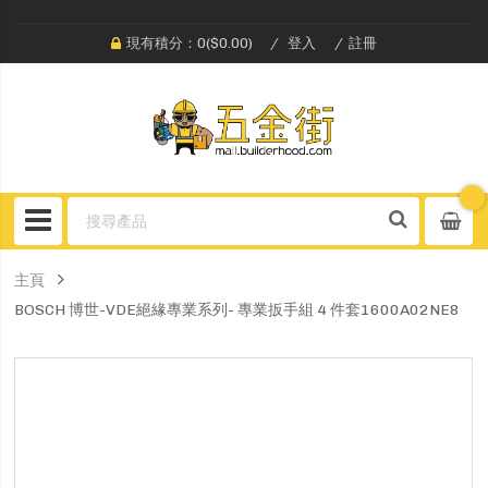
現有積分：0($0.00)
登入
註冊
主頁
BOSCH 博世-VDE絕緣專業系列- 專業扳手組 4 件套1600A02NE8