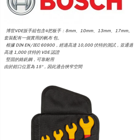
博世VDE扳手組包含4把板手：8mm、10mm、13mm、17mm。
套裝配有一個實用的帆布 包。
根據 DIN EN/IEC 60900，經過高達 10,000 伏特的測試，並通過
高達 1,000 伏特的 VDE 認證
堅固的鉻釩鋼，可靠耐用
由於鉗口位置為 15°，因此適合狹窄空間