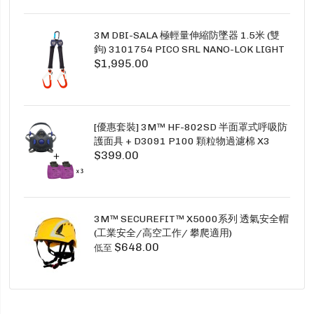
3M DBI-SALA 極輕量伸縮防墜器 1.5米 (雙
鉤) 3101754 PICO SRL NANO-LOK LIGHT
$1,995.00
1.5M TWINS
[優惠套裝] 3M™ HF-802SD 半面罩式呼吸防
護面具 + D3091 P100 顆粒物過濾棉 X3
$399.00
SECURE CLICK HF-802SD HF-800SD 系列
3M™ SECUREFIT™ X5000系列 透氣安全帽
(工業安全/高空工作/ 攀爬適用)
$648.00
低至