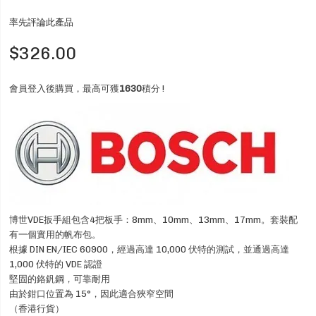
率先評論此產品
$326.00
會員登入後購買，最高可獲
1630
積分 !
博世VDE扳手組包含4把板手：8mm、10mm、13mm、17mm。套裝配
有一個實用的帆布包。
根據 DIN EN/IEC 60900，經過高達 10,000 伏特的測試，並通過高達
1,000 伏特的 VDE 認證
堅固的鉻釩鋼，可靠耐用
由於鉗口位置為 15°，因此適合狹窄空間
（香港行貨）