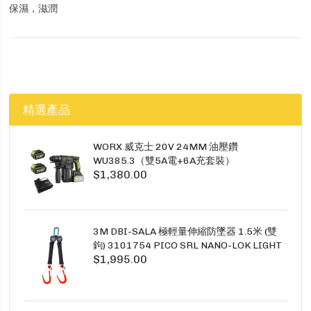
保濕，滋潤
精選產品
WORX 威克士 20V 24MM 油壓鑽
WU385.3（雙5A電+6A充套裝）
$1,380.00
3M DBI-SALA 極輕量伸縮防墜器 1.5米 (雙
鉤) 3101754 PICO SRL NANO-LOK LIGHT
$1,995.00
1.5M TWINS