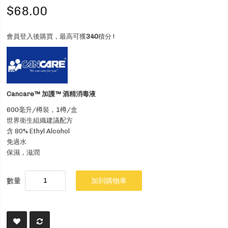
$68.00
會員登入後購買，最高可獲
340
積分 !
Cancare™ 加護™ 酒精消毒液
600毫升/
樽裝，1樽/盒
世界衛生組織建議配方
含 80% Ethyl Alcohol
免過水
保濕，滋潤
數量
加到購物車