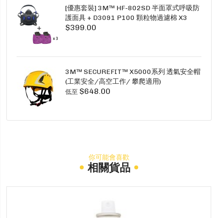
[優惠套裝] 3M™ HF-802SD 半面罩式呼吸防
護面具 + D3091 P100 顆粒物過濾棉 X3
$399.00
SECURE CLICK HF-802SD HF-800SD 系列
3M™ SECUREFIT™ X5000系列 透氣安全帽
(工業安全/高空工作/ 攀爬適用)
$648.00
低至
你可能會喜歡
相關貨品