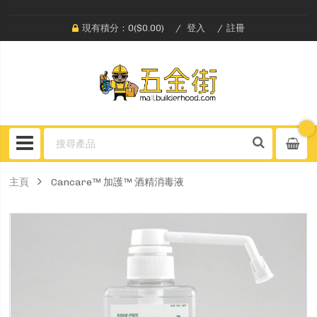
現有積分：0($0.00)
登入
註冊
主頁
Cancare™ 加護™ 酒精消毒液