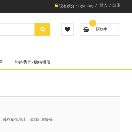
登入
註冊
現有積分：0($0.00)
購物車
區
聯絡我們/機構報價
，儲存多個地址，跟蹤訂單等等...