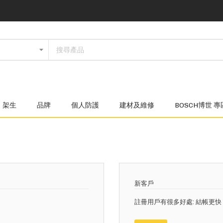
架生
品牌
個人防護
建材及維修
BOSCH博世 專
新客戶
註冊用戶有很多好處: 結帳更快