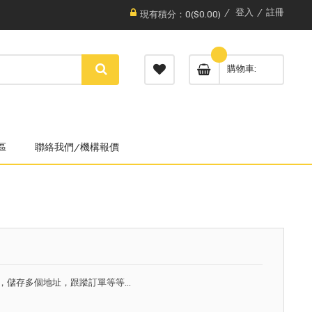
登入
註冊
現有積分：0($0.00)
購物車
區
聯絡我們/機構報價
，儲存多個地址，跟蹤訂單等等...