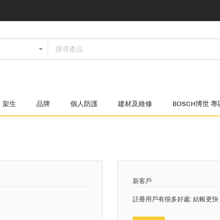
架生
品牌
個人防護
建材及維修
BOSCH博世 專
新客戶
註冊用戶有很多好處: 結帳更快