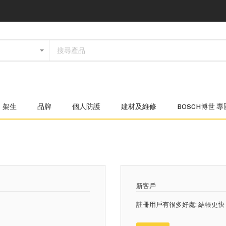
架生
品牌
個人防護
建材及維修
BOSCH博世 專
新客戶
註冊用戶有很多好處: 結帳更快