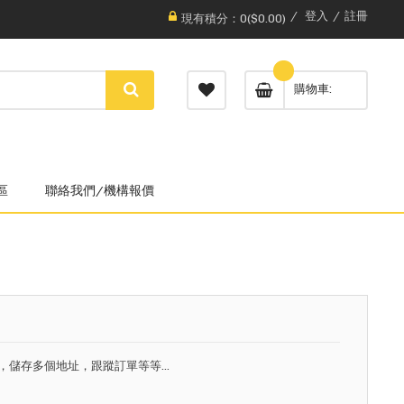
登入
註冊
現有積分：0($0.00)
購物車
區
聯絡我們/機構報價
，儲存多個地址，跟蹤訂單等等...