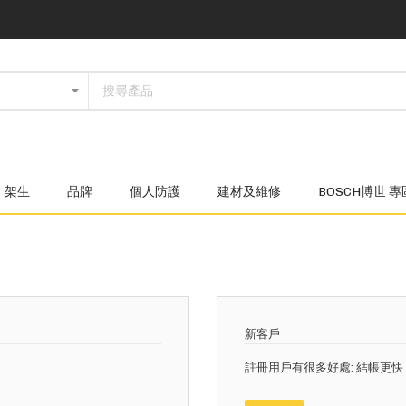
架生
品牌
個人防護
建材及維修
BOSCH博世 專
新客戶
註冊用戶有很多好處: 結帳更快