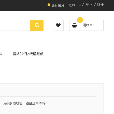
登入
註冊
現有積分：0($0.00)
購物車
區
聯絡我們/機構報價
，儲存多個地址，跟蹤訂單等等...