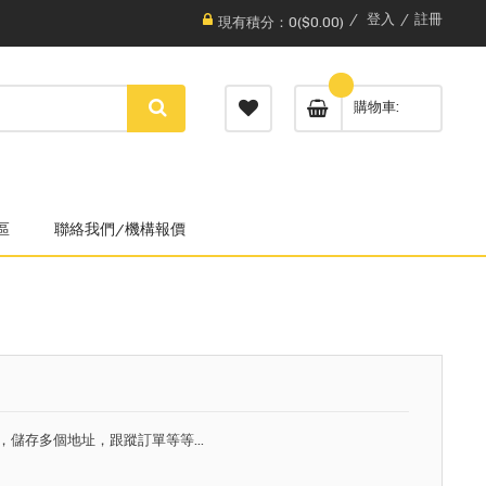
登入
註冊
現有積分：0($0.00)
購物車
區
聯絡我們/機構報價
，儲存多個地址，跟蹤訂單等等...