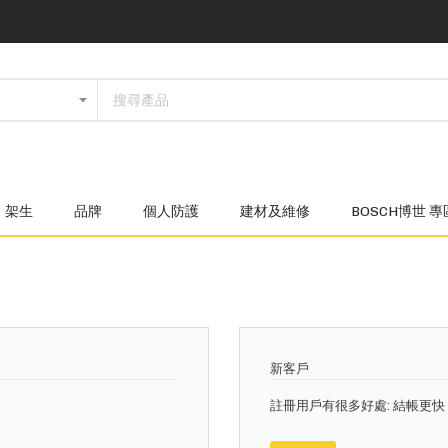
架生
品牌
個人防護
建材及維修
BOSCH博世 專
新客戶
註冊用戶有很多好處: 結帳更快