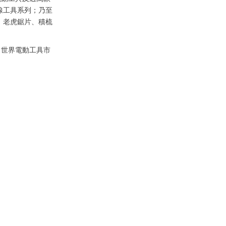
無線工具系列；乃至
碟、老虎鋸片、積梳
日世界電動工具市