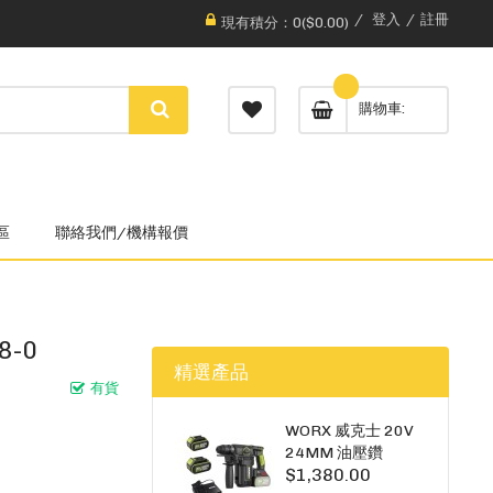
登入
註冊
現有積分：0($0.00)
購物車
區
聯絡我們/機構報價
8-0
精選產品
有貨
WORX 威克士 20V
24MM 油壓鑽
$1,380.00
WU385.3（雙5A電