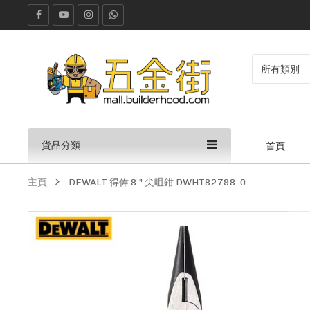
貨品分類
首頁
主頁
DEWALT 得偉 8 " 尖咀鉗 DWHT82798-0