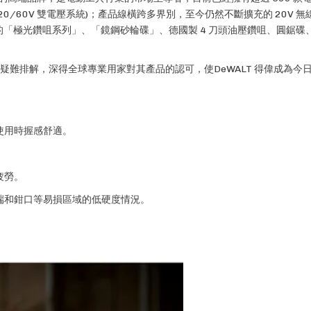
20/60V 雙電壓系統)；產品線橫跨多界別，至今仍然不斷擴充的 20V 
不銹鋼的「極光鑽咀系列」、「鏡鋼砂輪碟」、德國製 4 刀頭油壓鑽咀、圓鋸
行疑難排解，深得全球專業用家對其產品的認可，使DeWALT 得偉成為今
使用時握感舒適。
疲勞。
端和鉗口等易損區域的低硬度情況。
。