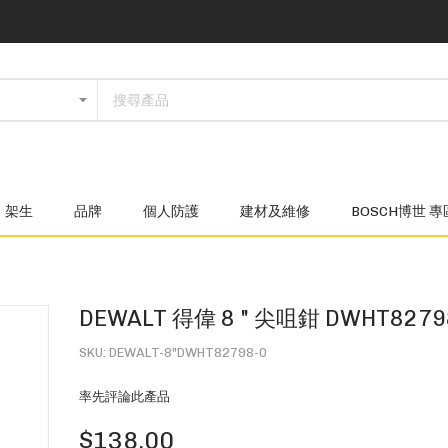
架生
品牌
個人防護
建材及維修
BOSCH博世 專
DEWALT 得偉 8 " 尖咀鉗 DWHT8279
SKU
DEWALT-8"DWHT82798-0
率先評論此產品
$138.00