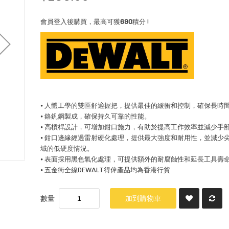
會員登入後購買，最高可獲
690
積分 !
⦁ 人體工學的雙區舒適握把，提供最佳的緩衝和控制，確保長時
⦁ 鉻釩鋼製成，確保持久可靠的性能。
⦁ 高槓桿設計，可增加鉗口施力，有助於提高工作效率並減少手
⦁ 鉗口邊緣經過雷射硬化處理，提供最大強度和耐用性，並減少
域的低硬度情況。
⦁ 表面採用黑色氧化處理，可提供額外的耐腐蝕性和延長工具壽
⦁ 五金街全線DEWALT得偉產品均為香港行貨
數量
加到購物車