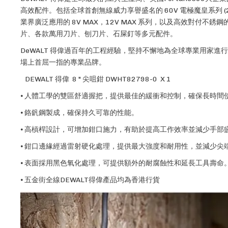
高效配件。包括全球首創無線威力享譽盛名的 60V 電極魔皇系列 (
業界廣泛應用的 8V MAX，12V MAX 系列，以及高效對付
片、各款萬用刀片、刨刀片、石屎釘等多元配件。
DeWALT 得偉過百年的工程經驗，堅持不懈地為全球專業用家進
場上首屈一指的專業品牌。
DEWALT 得偉 8 " 尖咀鉗 DWHT82798-0 X 1
⦁ 人體工學的雙區舒適握把，提供最佳的緩衝和控制，確保長時間
⦁ 鉻釩鋼製成，確保持久可靠的性能。
⦁ 高槓桿設計，可增加鉗口施力，有助於提高工作效率並減少手部
⦁ 鉗口邊緣經過雷射硬化處理，提供最大強度和耐用性，並減少尖
⦁ 表面採用黑色氧化處理，可提供額外的耐腐蝕性和延長工具壽命
⦁ 五金街全線DEWALT得偉產品均為香港行貨