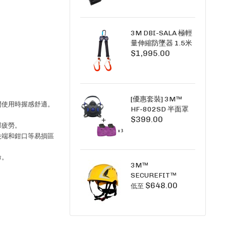
+6A充套裝）
3M DBI-SALA 極輕
量伸縮防墜器 1.5米
$1,995.00
(雙鉤) 3101754
PICO SRL NANO-
LOK LIGHT 1.5M
TWINS
[優惠套裝] 3M™
間使用時握感舒適。
HF-802SD 半面罩
$399.00
式呼吸防護面具 +
部疲勞。
D3091 P100 顆粒
尖端和鉗口等易損區
物過濾棉 X3
SECURE CLICK HF-
命。
802SD HF-800SD
3M™
系列
SECUREFIT™
$648.00
X5000系列 透氣安
低至
全帽 (工業安全/高空
工作/ 攀爬適用)