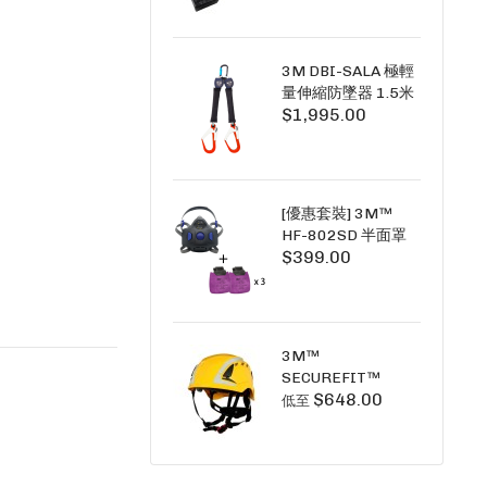
+6A充套裝）
3M DBI-SALA 極輕
量伸縮防墜器 1.5米
$1,995.00
(雙鉤) 3101754
PICO SRL NANO-
LOK LIGHT 1.5M
TWINS
[優惠套裝] 3M™
HF-802SD 半面罩
$399.00
式呼吸防護面具 +
D3091 P100 顆粒
物過濾棉 X3
SECURE CLICK HF-
802SD HF-800SD
3M™
系列
SECUREFIT™
$648.00
X5000系列 透氣安
低至
全帽 (工業安全/高空
工作/ 攀爬適用)