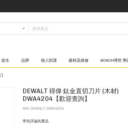
架生
品牌
個人防護
建材及維修
BOSCH博世 專
詢】
DEWALT 得偉 鈦金直切刀片 (木材)
DWA4204【歡迎查詢】
SKU
DEWALT DWA4204
率先評論此產品