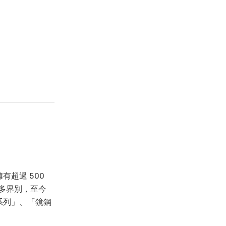
有超過 500
跨多界別，至今
咀系列」、「鏡鋼