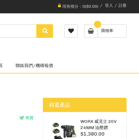
登入
註冊
現有積分：0($0.00)
購物車
區
聯絡我們/機構報價
精選產品
有貨
WORX 威克士 20V
24MM 油壓鑽
$1,380.00
WU385.3（雙5A電