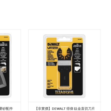
魚磨砂配件
【非實價】DEWALT 得偉 鈦金直切刀片