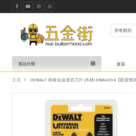
貨品分類
首頁
主頁
DEWALT 得偉 鈦金直切刀片 (木材) DWA4204【歡迎查