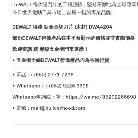
DeWALT
得偉
過百年的工程經驗，堅持不懈地為全球專業用
今日世界電動工具市場上首屈一指的專業品牌。
DEWALT 得偉 鈦金直切刀片 (木材) DWA4204
部份DEWALT得偉產品在本平台顯示的價格並非實際價格
歡迎查詢 或 親臨五金街門市選購！
•
五金街全線DEWALT得偉產品均為香港行貨
• 電話：(+852) 2771 7298
• W
hatsapp： (+852) 9226 6698
Whatsapp查詢或下單：
https://wa.me/85292266698
• 電郵：
mall@builderhood.com