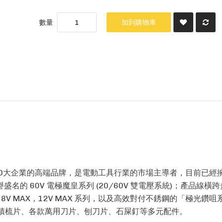
數量
加到購物車
e500大企業的高端品牌，是電動工具行業的市場主導者，目前已經擁
的 60V 電極魔皇系列 (20/60V 雙電壓系統)；產品線橫
8V MAX，12V MAX 系列，以及高效對付不銹鋼的「極光鑽
、積梳片、各款萬用刀片、刨刀片、石屎釘等多元配件。