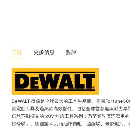
詳情
更多信息
點評
DeWALT 得偉是全球最大的工具生產商、美國Fortun
款電動工具及過萬款高效配件。包括全球首創無線威力享譽盛名
仍然不斷擴充的 20V 無線工具系列；乃至業界廣泛應用的 
砂輪碟」、德國製 4 刀頭油壓鑽咀、圓鋸碟、老虎鋸片