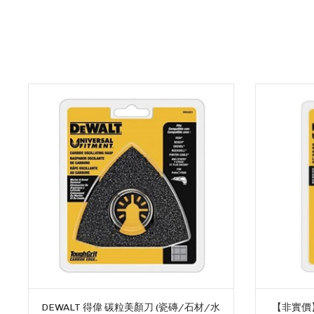
DEWALT 得偉 碳粒美顏刀 (瓷磚/石材/水
【非實價】