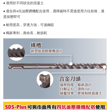
● 適用於不同狀況的混凝土
● 適合與4坑油壓鑽機配合使用，遇障礙時不需過度用力往前推，適
度按壓即可
● 耐用度高，穿透力強，可過鋼筋
● 獨家專利，壽命長，耐損耗