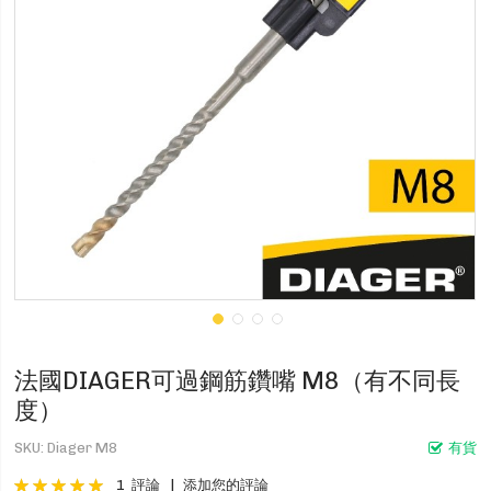
法國DIAGER可過鋼筋鑽嘴 M8（有不同長
度）
SKU
Diager M8
有貨
評分:
1
評論
添加您的評論