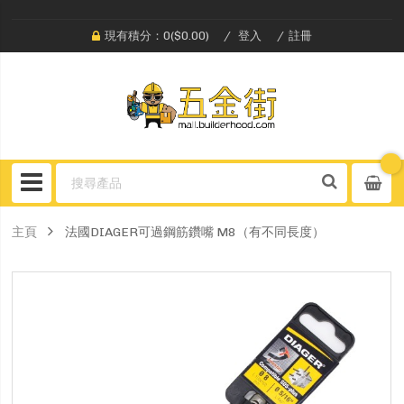
現有積分：0($0.00)
登入
註冊
主頁
法國DIAGER可過鋼筋鑽嘴 M8（有不同長度）