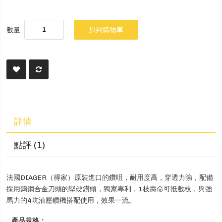
數量
加到購物車
詳情
點評
1
法國DIAGER（得家）原裝進口的鑽咀，耐用度高，穿透力強，配備
採用鎢鋼合金刀頭的堅硬鑽頭，獨家專利，1枝壽命可抵數枝，與強
馬力的4坑油壓鑽機搭配使用，效果一流。
產品規格：