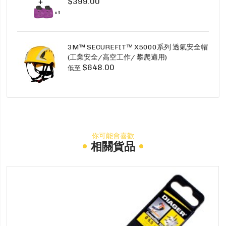
$399.00
SECURE CLICK HF-802SD HF-800SD 系列
3M™ SECUREFIT™ X5000系列 透氣安全帽
(工業安全/高空工作/ 攀爬適用)
$648.00
低至
你可能會喜歡
相關貨品