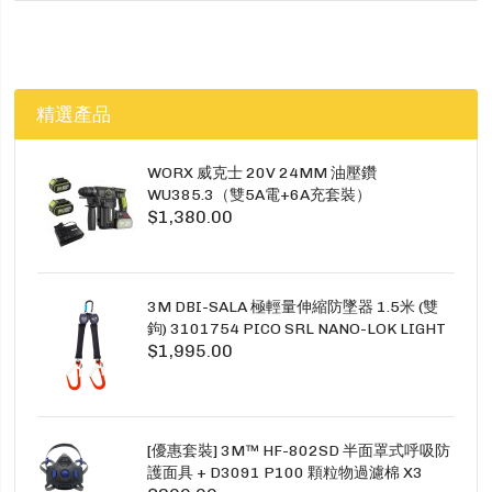
精選產品
WORX 威克士 20V 24MM 油壓鑽
WU385.3（雙5A電+6A充套裝）
$1,380.00
3M DBI-SALA 極輕量伸縮防墜器 1.5米 (雙
鉤) 3101754 PICO SRL NANO-LOK LIGHT
$1,995.00
1.5M TWINS
[優惠套裝] 3M™ HF-802SD 半面罩式呼吸防
護面具 + D3091 P100 顆粒物過濾棉 X3