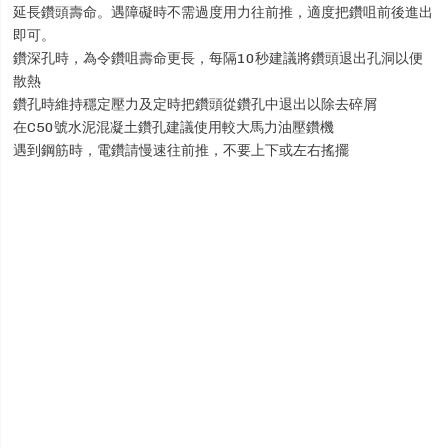
延長鑽頭壽命。遇障礙時不需過度用力往前推，適度把鑽咀前後進出
即可。
鑽深孔時，為令鑽咀壽命更長，每隔10秒建議將鑽頭退出孔洞以便
散熱
鑽孔時維持穩定壓力及定時把鑽頭從鑽孔中退出以除去碎屑
在C50號水泥混凝土鑽孔建議使用較大馬力油壓鑽機
遇到鋼筋時，電鑽請慢速往前推，不要上下或左右搖擺