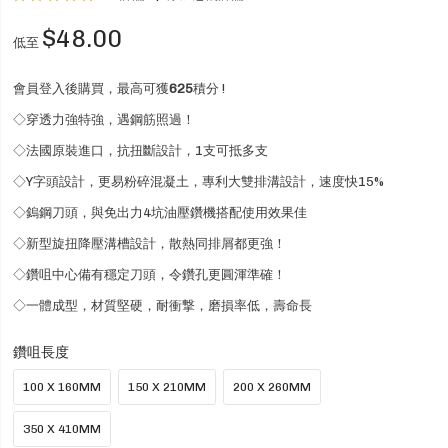
100
100
% of
$48.00
低至
會員登入後購買，最高可獲
625
積分 !
◇穿透力強特強，遇鋼筋照過！
◇法國原裝進口，抗扭斷設計，1支可抵多支
◇Y字頭設計，更易粉碎混凝土，專利大雙排溝設計，速度快15%
◇鎢鋼刀頭，與免出力4坑油壓鑽機搭配使用效果佳
◇新型旋扭降壓溝槽設計，散熱同排屑都更強！
◇鑽咀中心備有穩定刀頭，令鑽孔更圓渾準確！
◇一體成型，材質堅硬，耐衝撃，磨損率低，壽命長
鑽咀長度
100 X 160MM
150 X 210MM
200 X 260MM
350 X 410MM