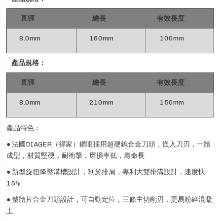
直徑
總長
有效長度
8.0mm
160mm
100mm
產品規格：
直徑
總長
有效長度
8.0mm
210mm
150mm
產品特色：
● 法國DIAGER（得家）鑽咀採用超硬鎢合金刀頭，嵌入刀刃，一體
成型，材質堅硬，耐衝撃，磨損率低，壽命長
● 新型旋扭降壓溝槽設計，利於排屑，專利大雙排溝設計，速度快
15%
● 整體片合金刀頭設計，可自動定位，三條主切削刃，更易粉碎混凝
土