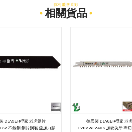
你可能會喜歡
相關貨品
製 DIAGER得家 老虎鋸片
德國製 DIAGER得家 老
1152 不銹鋼 鋼片鋼喉 亞加力膠
L202WL2405 加硬尖牙 專