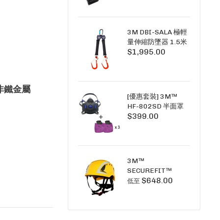
+6A充套裝）
3M DBI-SALA 極輕
量伸縮防墜器 1.5米
$1,995.00
(雙鉤) 3101754
PICO SRL NANO-
LOK LIGHT 1.5M
TWINS
、非鐵金屬
[優惠套裝] 3M™
HF-802SD 半面罩
$399.00
式呼吸防護面具 +
D3091 P100 顆粒
物過濾棉 X3
SECURE CLICK HF-
802SD HF-800SD
3M™
系列
SECUREFIT™
$648.00
X5000系列 透氣安
低至
全帽 (工業安全/高空
工作/ 攀爬適用)