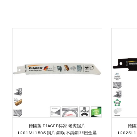
德國製 DIAGER得家 老虎鋸片
德國
L201ML1505 鋼片 鋼喉 不銹鋼 非鐵金屬
L202SL