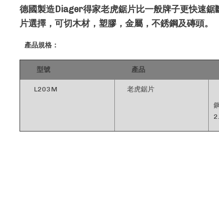
德國製造Diager得家老虎鋸片比一般牌子更快
片選擇，可切木材，塑膠，金屬，不銹鋼及磚頭。
產品規格：
型號
產品
L203M
老虎鋸片
2