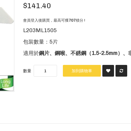
$141.40
會員登入後購買，最高可獲
707
積分 !
L203ML1505
包裝數量：5片
適用於
鋼片、鋼喉、不銹鋼（1.5-2.5mm）
數量
加到購物車