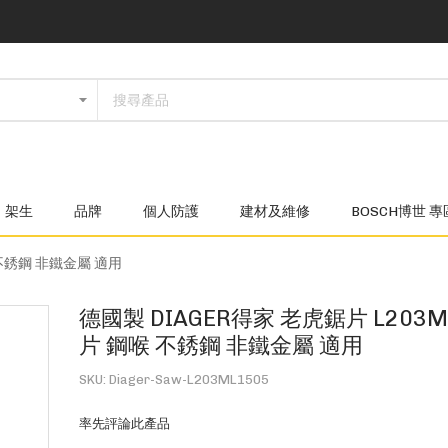
架生
品牌
個人防護
建材及維修
BOSCH博世 專
 不銹鋼 非鐵金屬 適用
德國製 DIAGER得家 老虎鋸片 L203M
片 鋼喉 不銹鋼 非鐵金屬 適用
SKU
Diager-Saw-L203ML1505
率先評論此產品