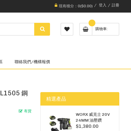
登入
註冊
現有積分：0($0.00)
購物車
區
聯絡我們/機構報價
L1505 鋼
精選產品
有貨
WORX 威克士 20V
24MM 油壓鑽
$1,380.00
WU385.3（雙5A電