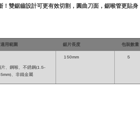
速鋸斷！雙鋸齒設計可更有效切割，圓曲刀面，鋸喉管更貼身
適用範圍
鋸片長度
包裝數量
150mm
5
鋼片、鋼喉、不銹鋼(1.5-
.5mm)、非鐵金屬