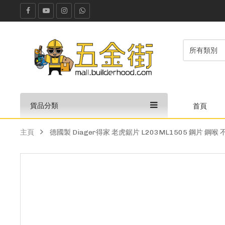
貨品分類
首頁
主頁
德國製 Diager得家 老虎鋸片 L203ML1505 鋼片 鋼喉