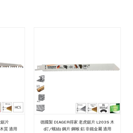
虎鋸片
德國製 DIAGER得家 老虎鋸片 L203S 木
切木質 適用
(釘/螺絲) 鋼片 鋼喉 鋁 非鐵金屬 適用