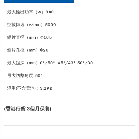
最大輸出功率（w）840
空載轉速（r/min）5000
鋸片直徑（min）Φ165
鋸片孔徑（mm）Φ20
最大鋸深（mm）0°/59° 45°/43° 50°/39
最大切割角度: 50°
淨重(不含電池)：3.2Kg
(香港行貨 3個月保養)