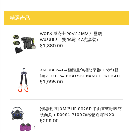
精選產品
WORX 威克士 20V 24MM 油壓鑽
WU385.3（雙5A電+6A充套裝）
$1,380.00
3M DBI-SALA 極輕量伸縮防墜器 1.5米 (雙
鉤) 3101754 PICO SRL NANO-LOK LIGHT
$1,995.00
1.5M TWINS
[優惠套裝] 3M™ HF-802SD 半面罩式呼吸防
護面具 + D3091 P100 顆粒物過濾棉 X3
$399.00
SECURE CLICK HF-802SD HF-800SD 系列