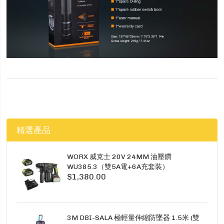
精選產品
WORX 威克士 20V 24MM 油壓鑽
WU385.3（雙5A電+6A充套裝）
$1,380.00
3M DBI-SALA 極輕量伸縮防墜器 1.5米 (雙