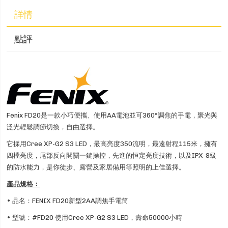
詳情
點評
Fenix FD20是一款小巧便攜、使用AA電池並可360°調焦的手電，聚光與
泛光輕鬆調節切換，自由選擇。
它採用Cree XP-G2 S3 LED，最高亮度350流明，最遠射程115米，擁有
四檔亮度，尾部反向開關一鍵操控，先進的恒定亮度技術，以及IPX-8級
的防水能力，是你徒步、露營及家居備用等照明的上佳選擇。
產品規格：
• 品名：FENIX FD20新型2AA調焦手電筒
• 型號：#FD20 使用Cree XP-G2 S3 LED，壽命50000小時