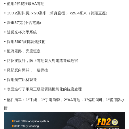
• 使用2節易獲取AA電池
• 153.2毫米(長) x 20毫米（筒身直徑 ）x25.4毫米（筒頭直徑）
• 淨重87克 (不含電池)
• 雙反光杯光學系統
• 採用360°旋轉調焦技術
• 恒流電路，亮度恒定
• 防反接設計，防止電池裝反對電路造成危害
• 尾部反向開關，一建操控
• 採用航空鋁材製造
• 表面進行了軍規三級硬質陽極氧化的抗磨處理
• 配件清單：1*手繩，1*手電筒套，2*AA電池，1*備用O圈，1*備用防水
帽