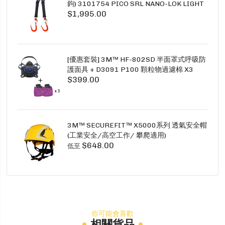
鉤) 3101754 PICO SRL NANO-LOK LIGHT
$1,995.00
1.5M TWINS
[優惠套裝] 3M™ HF-802SD 半面罩式呼吸防
護面具 + D3091 P100 顆粒物過濾棉 X3
$399.00
SECURE CLICK HF-802SD HF-800SD 系列
3M™ SECUREFIT™ X5000系列 透氣安全帽
(工業安全/高空工作/ 攀爬適用)
$648.00
低至
你可能會喜歡
相關貨品