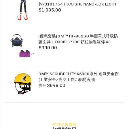
鉤) 3101754 PICO SRL NANO-LOK LIGHT
$1,995.00
1.5M TWINS
[優惠套裝] 3M™ HF-802SD 半面罩式呼吸防
護面具 + D3091 P100 顆粒物過濾棉 X3
$399.00
SECURE CLICK HF-802SD HF-800SD 系列
3M™ SECUREFIT™ X5000系列 透氣安全帽
(工業安全/高空工作/ 攀爬適用)
$648.00
低至
你可能會喜歡