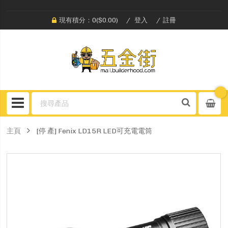
現有積分：0($0.00)
登入
註冊
主頁
[停 產] Fenix LD15R LED可充電電筒