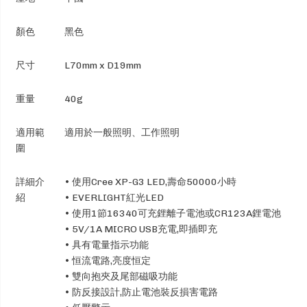
顏色
黑色
尺寸
L70mm x D19mm
重量
40g
適用範
適用於一般照明、工作照明
圍
詳細介
• 使用Cree XP-G3 LED,壽命50000小時
紹
• EVERLIGHT紅光LED
• 使用1節16340可充鋰離子電池或CR123A鋰電池
• 5V/1A MICRO USB充電,即插即充
• 具有電量指示功能
• 恒流電路,亮度恒定
• 雙向抱夾及尾部磁吸功能
• 防反接設計,防止電池裝反損害電路