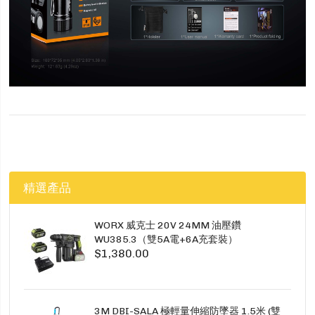
精選產品
WORX 威克士 20V 24MM 油壓鑽
WU385.3（雙5A電+6A充套裝）
$1,380.00
3M DBI-SALA 極輕量伸縮防墜器 1.5米 (雙