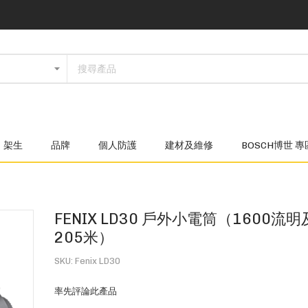
架生
品牌
個人防護
建材及維修
BOSCH博世 專
）
FENIX LD30 戶外小電筒（1600流
205米）
SKU
Fenix LD30
率先評論此產品