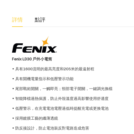
詳情
點評
Fenix LD30 戶外小電筒
• 具有1600流明的最高亮度和205米的最遠射程
• 具有開機電量指示和低壓警示功能
• 尾部戰術開關，一觸即亮；頸部電子開關，一鍵調光換檔
• 智能降檔過熱保護，防止外殼溫度過高影響使用舒適度
• 低壓警示，在充電電池電壓過低時提醒充電或更換電池
• 採用鍍膜工藝的纖薄透鏡
• 防反接設計，防止電池裝反對電路造成危害