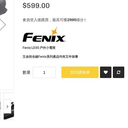
$599.00
會員登入後購買，最高可獲
2995
積分 !
Fenix LD30 戶外小電筒
五金街全線Fenix系列產品均有五年保養
數量
加到購物車