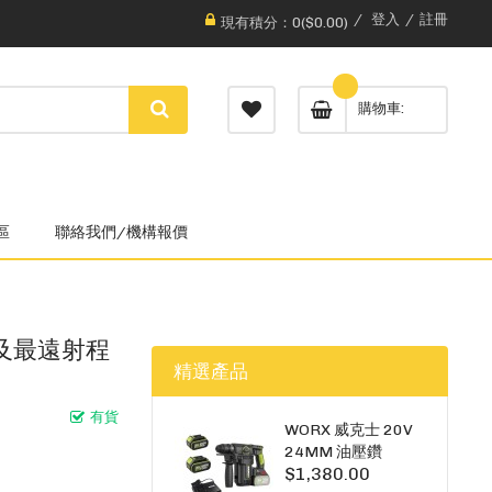
登入
註冊
現有積分：0($0.00)
購物車
區
聯絡我們/機構報價
明及最遠射程
精選產品
有貨
WORX 威克士 20V
24MM 油壓鑽
$1,380.00
WU385.3（雙5A電