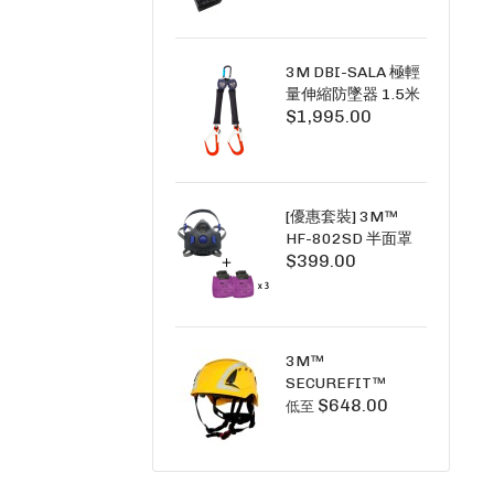
+6A充套裝）
3M DBI-SALA 極輕
量伸縮防墜器 1.5米
$1,995.00
(雙鉤) 3101754
PICO SRL NANO-
LOK LIGHT 1.5M
TWINS
[優惠套裝] 3M™
HF-802SD 半面罩
$399.00
式呼吸防護面具 +
D3091 P100 顆粒
物過濾棉 X3
SECURE CLICK HF-
802SD HF-800SD
3M™
系列
SECUREFIT™
$648.00
X5000系列 透氣安
低至
全帽 (工業安全/高空
工作/ 攀爬適用)