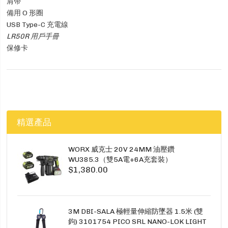
肩帶
備用 O 形圈
USB Type-C 充電線
LR50R 用戶手冊
保修卡
精選產品
WORX 威克士 20V 24MM 油壓鑽
WU385.3（雙5A電+6A充套裝）
$1,380.00
3M DBI-SALA 極輕量伸縮防墜器 1.5米 (雙
鉤) 3101754 PICO SRL NANO-LOK LIGHT