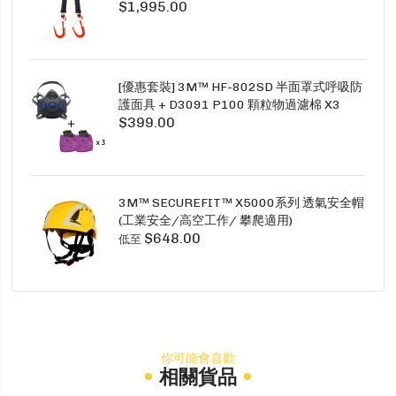
$1,995.00
1.5M TWINS
[優惠套裝] 3M™ HF-802SD 半面罩式呼吸防
護面具 + D3091 P100 顆粒物過濾棉 X3
$399.00
SECURE CLICK HF-802SD HF-800SD 系列
3M™ SECUREFIT™ X5000系列 透氣安全帽
(工業安全/高空工作/ 攀爬適用)
$648.00
低至
你可能會喜歡
相關貨品