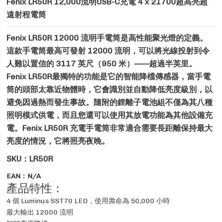
Fenix LR50R 12,000流明USB-C充電 4 x 21700超高亮超
遠射程電筒
Fenix LR50R 12000 流明手電筒是高性能聚光燈的定義。
這款手電筒最高可發射 12000 流明，可以將光線投射到令
人難以置信的 3117 英尺（950 米）——超過半英里。
Fenix LR50R最獨特的功能是它的智能降檔傳感器，當手電
筒的頭部太靠近物體時，它會識別並自動降低亮度級別，以
避免因過熱而發生事故。
隨附的鋰離子電池組不僅為其八種
照明模式供電，而且您還可以使用其放電功能為其他設備充
電。
Fenix LR50R 充電手電筒非常適合需要長距離保持最大
亮度的情況，它將照亮夜晚。
SKU：LR50R
EAN：N/A
產品特性：
4 個 Luminus SST70 LED，使用壽命為 50,000 小時
最大輸出 12000 流明