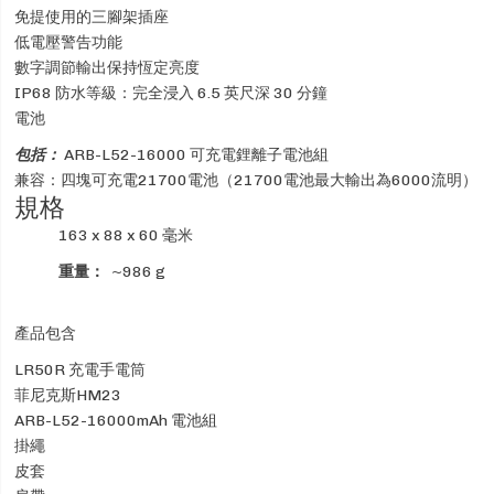
免提使用的三腳架插座
低電壓警告功能
數字調節輸出保持恆定亮度
IP68 防水等級：完全浸入 6.5 英尺深 30 分鐘
電池
包括：
ARB-L52-16000 可充電鋰離子電池組
兼容：四塊可充電21700電池（21700電池最大輸出為6000流明）
規格
163 x 88 x 60 毫米
重量：
~986 g
產品包含
LR50R 充電手電筒
菲尼克斯HM23
ARB-L52-16000mAh 電池組
掛繩
皮套