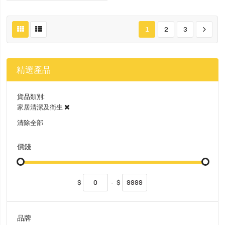
1
2
3
精選產品
貨品類別
家居清潔及衛生
清除全部
價錢
$
-
$
品牌