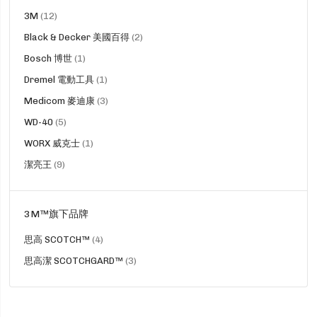
貨
3M
12
品
貨
Black & Decker 美國百得
2
品
貨
Bosch 博世
1
品
貨
Dremel 電動工具
1
品
貨
Medicom 麥迪康
3
品
貨
WD-40
5
品
貨
WORX 威克士
1
品
貨
潔亮王
9
品
3M™旗下品牌
貨
思高 SCOTCH™
4
品
貨
思高潔 SCOTCHGARD™
3
品