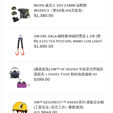
WORX 威克士 20V 24MM 油壓鑽
WU385.3（雙5A電+6A充套裝）
$1,380.00
3M DBI-SALA 極輕量伸縮防墜器 1.5米 (雙
鉤) 3101754 PICO SRL NANO-LOK LIGHT
$1,995.00
1.5M TWINS
[優惠套裝] 3M™ HF-802SD 半面罩式呼吸防
護面具 + D3091 P100 顆粒物過濾棉 X3
$399.00
SECURE CLICK HF-802SD HF-800SD 系列
3M™ SECUREFIT™ X5000系列 透氣安全帽
(工業安全/高空工作/ 攀爬適用)
$648.00
低至