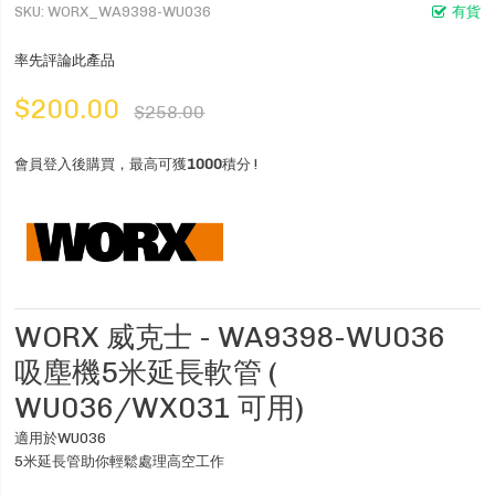
SKU
WORX_WA9398-WU036
有貨
率先評論此產品
$200.00
$258.00
會員登入後購買，最高可獲
1000
積分 !
WORX 威克士 - WA9398-WU036
吸塵機5米延長軟管 (
WU036/WX031 可用)
適用於WU036
5米延長管助你輕鬆處理高空工作