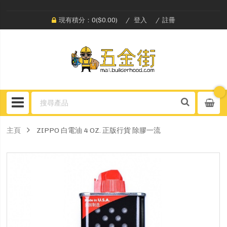
現有積分：0($0.00)
登入
註冊
主頁
ZIPPO 白電油 4 OZ. 正版行貨 除膠一流