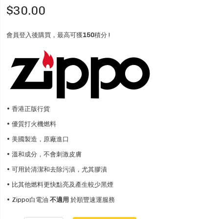
$30.00
會員登入後購買，最高可獲
150
積分 !
• 香港正版行貨
• 優質打火機燃料
• 美國製造，原廠進口
• 溫和成分，不會刺激皮膚
• 可用於清潔和去除污漬，尤其膠漬
• 比其他燃料更快點亮及產生較少黑煙
• Zippo白電油
不適用
於順豐速運服務