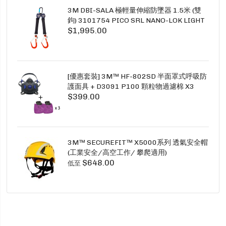
3M DBI-SALA 極輕量伸縮防墜器 1.5米 (雙
鉤) 3101754 PICO SRL NANO-LOK LIGHT
$1,995.00
1.5M TWINS
[優惠套裝] 3M™ HF-802SD 半面罩式呼吸防
護面具 + D3091 P100 顆粒物過濾棉 X3
$399.00
SECURE CLICK HF-802SD HF-800SD 系列
3M™ SECUREFIT™ X5000系列 透氣安全帽
(工業安全/高空工作/ 攀爬適用)
$648.00
低至