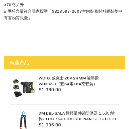
<70克 / 升
# 甲醛含量符合國家標準「GB18583-2008室內裝修材料膠黏劑中
有害物質限量」
精選產品
WORX 威克士 20V 24MM 油壓鑽
WU385.3（雙5A電+6A充套裝）
$1,380.00
3M DBI-SALA 極輕量伸縮防墜器 1.5米 (雙
鉤) 3101754 PICO SRL NANO-LOK LIGHT
$1,995.00
1.5M TWINS