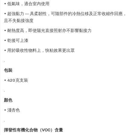
• 低氣味，適合室內使用
• 超強黏力 — 具柔韌性，可隨部件的冷熱位移及正常收縮作回應，
且不失黏接強度
• 耐熱度高，即使陽光直接照射亦不影響黏接力
• 乾後可上漆
• 用於吸收性物料上，快粘效果更出眾
.
包裝
• 420克支裝
.
顏色
• 淺杏色
.
揮發性有機化合物（VOC）含量