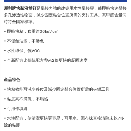
犀利牌快黏液體釘
是黏接力強的建築用水性黏接膠，能即時快速黏接
多孔滲透性物面，減少固定黏合位置所需的夾鉗工具。其甲醛含量同
時符合國家標準。
• 即時快粘，負重達30kg/c㎡
• 不侵蝕油漆，不滲色
• 水性環保、低VOC
• 全新配方比傳統配方帶來2倍更快的凝固速度
.
產品特色
• 快粘效能可減少移位及減少固定黏合位置所需的夾鉗工具
• 黏度高不滴流，不塌陷
• 可用作填縫
• 水性配方，使清潔更快更容易，可用水、濕布抹直接清除未乾/多
餘的黏膠