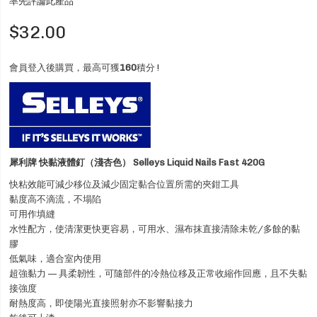
率先評論此產品
$32.00
會員登入後購買，最高可獲
160
積分 !
犀利牌 快黏液體釘（淺杏色） Selleys Liquid Nails Fast 420G
快粘效能可減少移位及減少固定黏合位置所需的夾鉗工具
黏度高不滴流，不塌陷
可用作填縫
水性配方，使清潔更快更容易，可用水、濕布抹直接清除未乾/多餘的黏
膠
低氣味，適合室內使用
超強黏力 — 具柔韌性，可隨部件的冷熱位移及正常收縮作回應，且不失黏
接強度
耐熱度高，即使陽光直接照射亦不影響黏接力