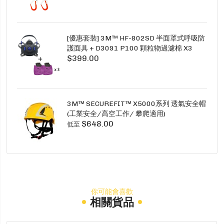
[優惠套裝] 3M™ HF-802SD 半面罩式呼吸防
護面具 + D3091 P100 顆粒物過濾棉 X3
$399.00
SECURE CLICK HF-802SD HF-800SD 系列
3M™ SECUREFIT™ X5000系列 透氣安全帽
(工業安全/高空工作/ 攀爬適用)
$648.00
低至
你可能會喜歡
相關貨品