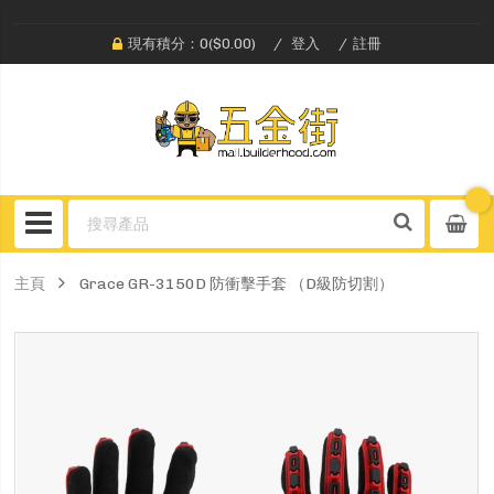
現有積分：0($0.00)
登入
註冊
主頁
Grace GR-3150D 防衝擊手套 （D級防切割）