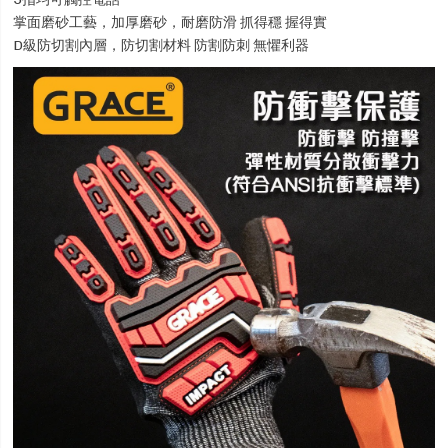
掌面磨砂工藝，加厚磨砂，耐磨防滑 抓得穩 握得實
D級防切割內層，防切割材料 防割防刺 無懼利器