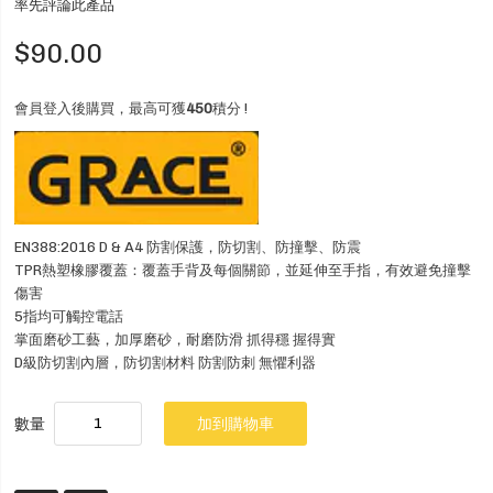
率先評論此產品
$90.00
會員登入後購買，最高可獲
450
積分 !
EN388:2016 D & A4 防割保護，防切割、防撞擊、防震
TPR熱塑橡膠覆蓋：覆蓋手背及每個關節，並延伸至手指，有效避免撞擊
傷害
5指均可觸控電話
掌面磨砂工藝，加厚磨砂，耐磨防滑 抓得穩 握得實
D級防切割內層，防切割材料 防割防刺 無懼利器
數量
加到購物車