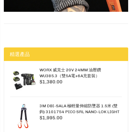
精選產品
WORX 威克士 20V 24MM 油壓鑽
WU385.3（雙5A電+6A充套裝）
$1,380.00
3M DBI-SALA 極輕量伸縮防墜器 1.5米 (雙
鉤) 3101754 PICO SRL NANO-LOK LIGHT
$1,995.00
1.5M TWINS