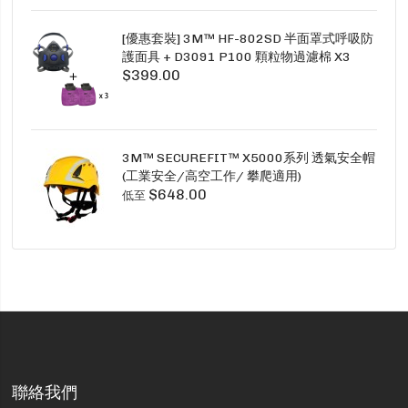
[優惠套裝] 3M™ HF-802SD 半面罩式呼吸防
護面具 + D3091 P100 顆粒物過濾棉 X3
$399.00
SECURE CLICK HF-802SD HF-800SD 系列
3M™ SECUREFIT™ X5000系列 透氣安全帽
(工業安全/高空工作/ 攀爬適用)
$648.00
低至
聯絡我們