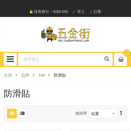
現有積分：0($0.00)
登入
註冊
主頁
品牌
3M
防滑貼
防滑貼
按排序