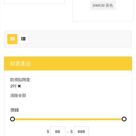
SW630 黃色
精選產品
防滑貼闊度
2吋
清除全部
價錢
$
-
$