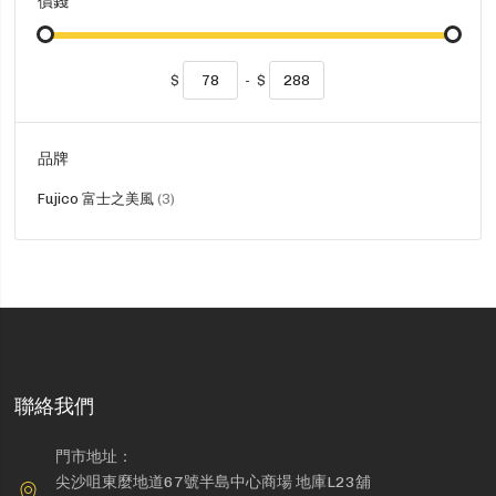
價錢
$
-
$
品牌
貨
Fujico 富士之美風
3
品
聯絡我們
門市地址：
尖沙咀東麼地道67號半島中心商場 地庫L23舖