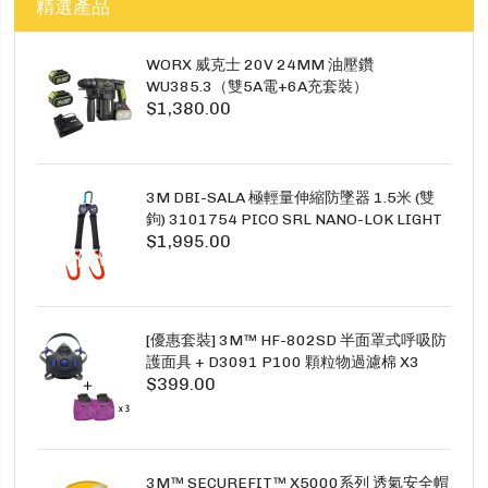
精選產品
WORX 威克士 20V 24MM 油壓鑽
WU385.3（雙5A電+6A充套裝）
$1,380.00
3M DBI-SALA 極輕量伸縮防墜器 1.5米 (雙
鉤) 3101754 PICO SRL NANO-LOK LIGHT
$1,995.00
1.5M TWINS
[優惠套裝] 3M™ HF-802SD 半面罩式呼吸防
護面具 + D3091 P100 顆粒物過濾棉 X3
$399.00
SECURE CLICK HF-802SD HF-800SD 系列
3M™ SECUREFIT™ X5000系列 透氣安全帽