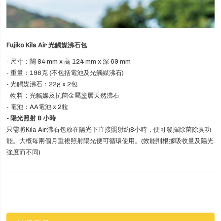
Fujiko Kila Air 光觸媒沸石包
- 尺寸：闊 84 mm x 高 124 mm x 深 69 mm
- 重量：196克 (不包括電池及光觸媒沸石)
- 光觸媒沸石：22g x 2包
- 物料：光觸媒及抗菌金屬塗層天然沸石
- 電池：AA電池 x 2粒
- 陽光照射 8 小時
只需將Kila Air沸石包放在陽光下直接照射約8小時，便可發揮除菌除臭功
能。
大概每兩個月重複照射陽光便可循環使用。
(效能則根據吸收量及陽光
強度而不同)