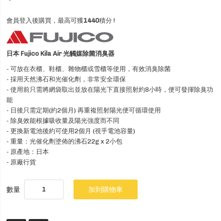
會員登入後購買，最高可獲
1440
積分 !
日本 Fujico Kila Air 光觸媒除菌消臭器
- 可放在衣櫃、鞋櫃、雜物櫃或雪櫃等使用，有效消臭除菌
- 採用天然沸石和光催化劑，非常安全環保
- 使用前只需將網袋取出並放在陽光下直接照射約8小時，便可發揮除臭功
能
- 日後只需定期(約2個月) 再重複照射陽光便可循環使用
- 除臭效能根據吸收量及陽光強度而不同
- 更換新電池後約可使用2個月 (視乎電池容量)
- 重量：光催化劑塗佈的沸石22g x 2小包
- 原產地：日本
- 原廠行貨
數量
加到購物車