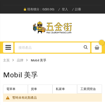
現有積分：0($0.00)
登入
註冊
主頁
品牌
Mobil 美孚
Mobil 美孚
電單車
貨車
私家車
工業潤滑油
暫時未有此類產品