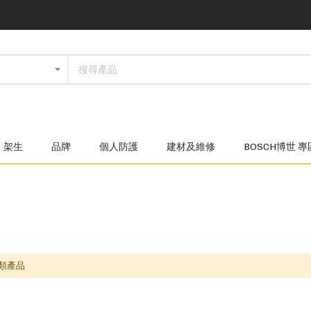
架生
品牌
個人防護
建材及維修
BOSCH博世 專
類產品