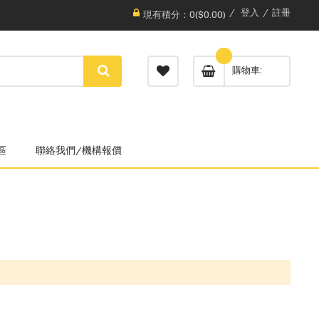
登入
註冊
現有積分：0($0.00)
購物車
區
聯絡我們/機構報價