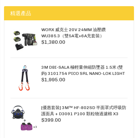
精選產品
WORX 威克士 20V 24MM 油壓鑽
WU385.3（雙5A電+6A充套裝）
$1,380.00
3M DBI-SALA 極輕量伸縮防墜器 1.5米 (雙
鉤) 3101754 PICO SRL NANO-LOK LIGHT
$1,995.00
1.5M TWINS
[優惠套裝] 3M™ HF-802SD 半面罩式呼吸防
護面具 + D3091 P100 顆粒物過濾棉 X3
$399.00
SECURE CLICK HF-802SD HF-800SD 系列