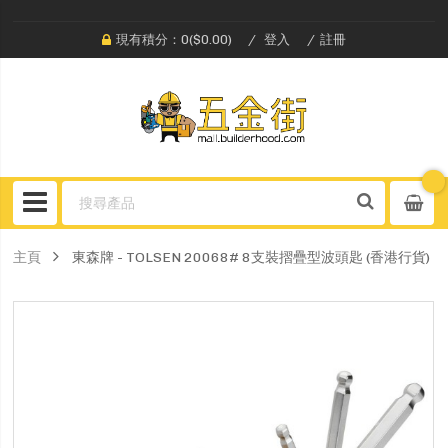
現有積分：0($0.00)
登入
註冊
主頁
東森牌 - TOLSEN 20068# 8支裝摺疊型波頭匙 (香港行貨)