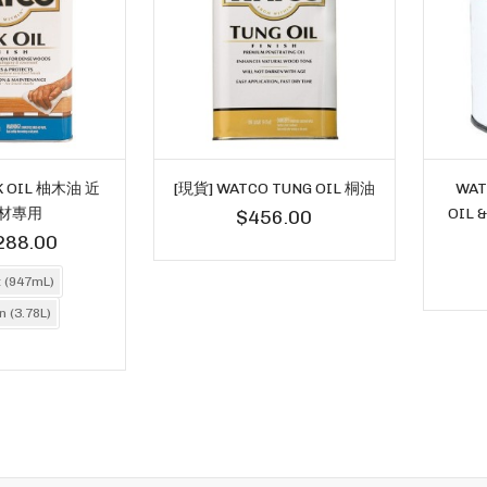
K OIL 柚木油 近
[現貨] WATCO TUNG OIL 桐油
WAT
材專用
OIL 
$456.00
288.00
t (947mL)
n (3.78L)