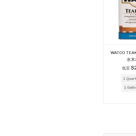
WATCO TEA
水木
$
低至
1 Quar
1 Gallo