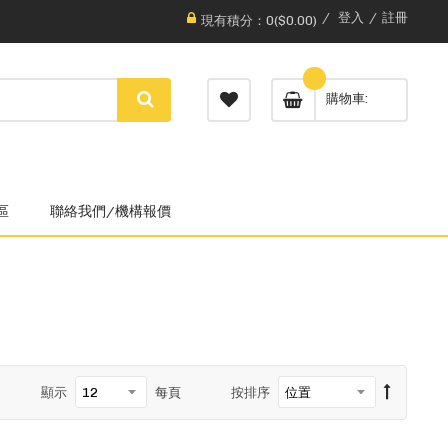
登入
註冊
現有積分：0($0.00)
購物車
區
聯絡我們/機構報價
顯示
每頁
按排序