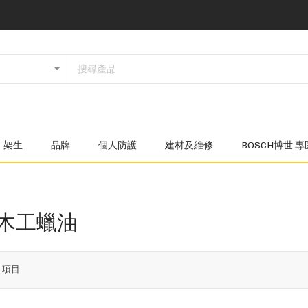
架生
品牌
個人防護
建材及維修
BOSCH博世 專
o 木工蠟油
8
項目