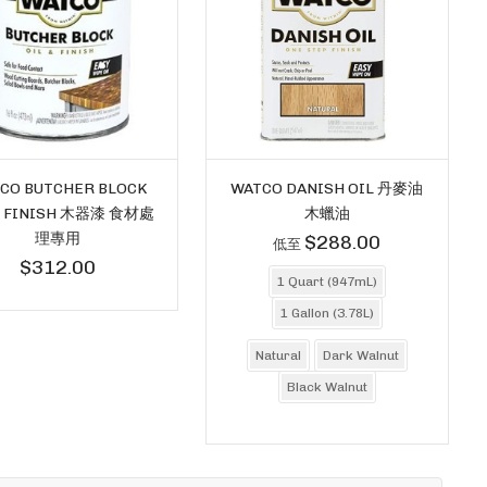
CO BUTCHER BLOCK
WATCO DANISH OIL 丹麥油
& FINISH 木器漆 食材處
木蠟油
理專用
$288.00
低至
$312.00
1 Quart (947mL)
1 Gallon (3.78L)
Natural
Dark Walnut
Black Walnut