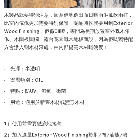
木製品就要特別注意，因為佢地係出面日曬雨淋風吹雨打，
比室內傢俬更加需要特別保護，呢啲時侯就要用到Exterior
Wood Finishing，佢係Oil嚟，專門為長期放置室外嘅木傢
俬、木圍板圍欄、露台花園嘅木地板而設，因為佢嘅獨特配
方會滲入到木材深處，由內部提高木材嘅硬度！
‧ 光澤：半透明
‧ 塗層類別：OIL
‧ 特點：防UV、濕氣、黴菌
‧ 用途：適用於新舊木材或變形木材
1）使用前需要徹底地
搖勻
2）加入適量
Exterior Wood Finishing
於刷/布/油轆/噴