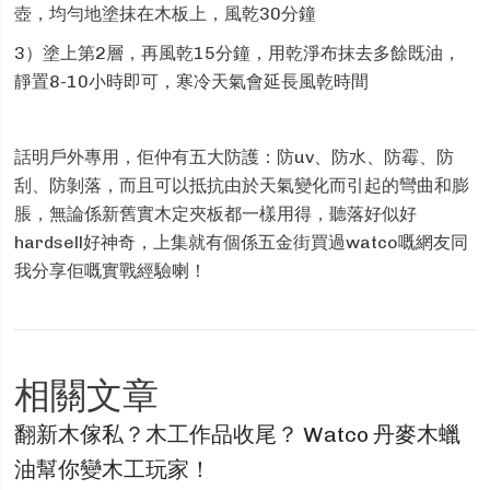
壺，均勻地塗抹在木板上，風乾30分鐘
3）塗上第2層，再風乾15分鐘，用乾淨布抹去多餘既油，
靜置8-10小時即可，寒冷天氣會延長風乾時間
話明戶外專用，佢仲有五大防護：防uv、防水、防霉、防
刮、防剝落，而且可以抵抗由於天氣變化而引起的彎曲和膨
脹，無論係新舊實木定夾板都一樣用得，聽落好似好
hardsell好神奇，上集就有個係五金街買過watco嘅網友同
我分享佢嘅實戰經驗喇！
相關文章
翻新木傢私？木工作品收尾？ Watco 丹麥木蠟
油幫你變木工玩家！