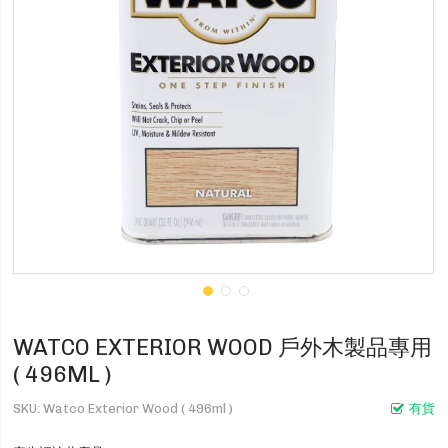
WATCO EXTERIOR WOOD 戶外木製品專用
( 496ML )
SKU
Watco Exterior Wood ( 496ml )
有貨