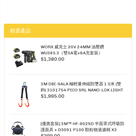
精選產品
WORX 威克士 20V 24MM 油壓鑽
WU385.3（雙5A電+6A充套裝）
$1,380.00
3M DBI-SALA 極輕量伸縮防墜器 1.5米 (雙
鉤) 3101754 PICO SRL NANO-LOK LIGHT
$1,995.00
1.5M TWINS
[優惠套裝] 3M™ HF-802SD 半面罩式呼吸防
護面具 + D3091 P100 顆粒物過濾棉 X3
$399.00
SECURE CLICK HF-802SD HF-800SD 系列