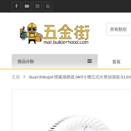
貨品分類
首頁
主頁
GuardiAngel 煙霧感應器 (WiFi) 獨立式火警偵測器 S10