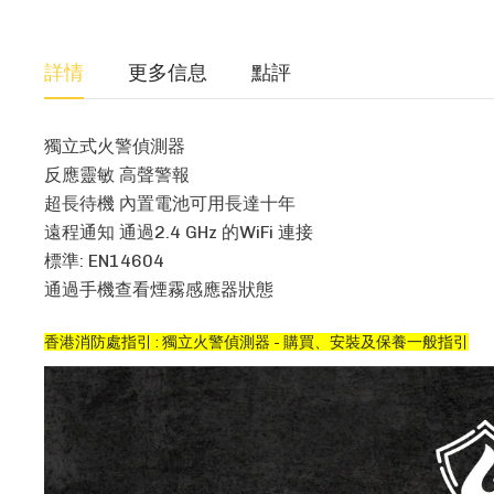
詳情
更多信息
點評
獨立式火警偵測器
反應靈敏 高聲警報
超長待機 內置電池可用長達十年
遠程通知 通過2.4 GHz 的WiFi 連接
標準: EN14604
通過手機查看煙霧感應器狀態
香港消防處指引 : 獨立火警偵測器 - 購買、安裝及保養一般指引