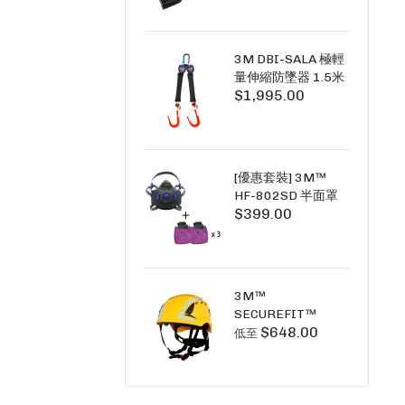
+6A充套裝）
3M DBI-SALA 極輕
量伸縮防墜器 1.5米
$1,995.00
(雙鉤) 3101754
PICO SRL NANO-
LOK LIGHT 1.5M
TWINS
[優惠套裝] 3M™
HF-802SD 半面罩
$399.00
式呼吸防護面具 +
D3091 P100 顆粒
物過濾棉 X3
SECURE CLICK HF-
802SD HF-800SD
3M™
系列
SECUREFIT™
$648.00
X5000系列 透氣安
低至
全帽 (工業安全/高空
工作/ 攀爬適用)