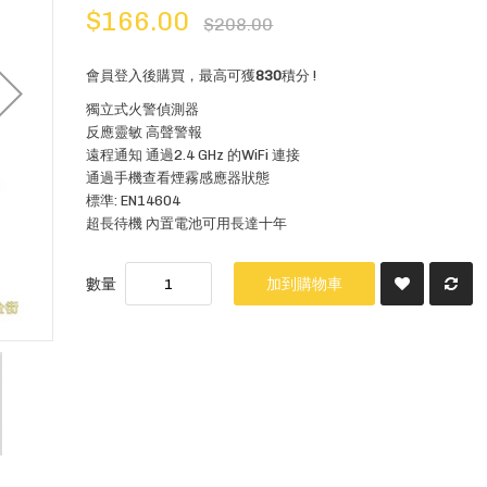
$166.00
$208.00
會員登入後購買，最高可獲
830
積分 !
獨立式火警偵測器
反應靈敏 高聲警報
遠程通知 通過2.4 GHz 的WiFi 連接
通過手機查看煙霧感應器狀態
標準: EN14604
超長待機 內置電池可用長達十年
數量
加到購物車