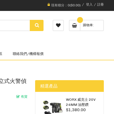
登入
註冊
現有積分：0($0.00)
購物車
區
聯絡我們/機構報價
 獨立式火警偵
精選產品
有貨
WORX 威克士 20V
24MM 油壓鑽
$1,380.00
WU385.3（雙5A電