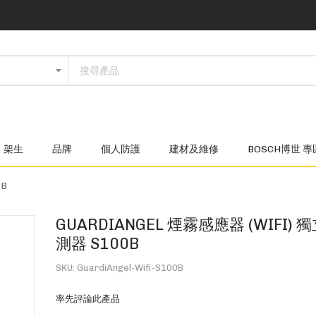
架生
品牌
個人防護
建材及維修
BOSCH博世 專
0B
GUARDIANGEL 煙霧感應器 (WIFI)
測器 S100B
SKU
GuardiAngel-Wifi-S100B
率先評論此產品