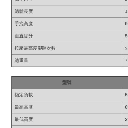
總體長度
手挽高度
垂直提升
按壓最高度腳踏次數
≦
總重量
7
型號
額定負載
5
最高高度
最低高度