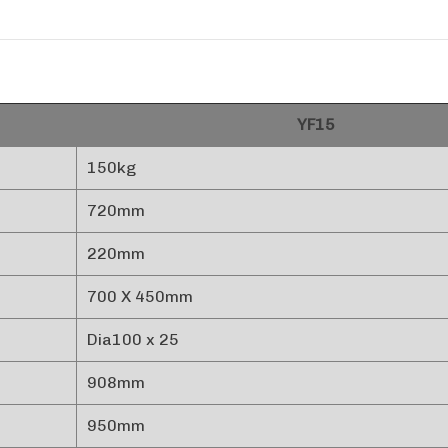
YF15
150kg
720mm
220mm
700 X 450mm
Dia100 x 25
908mm
950mm