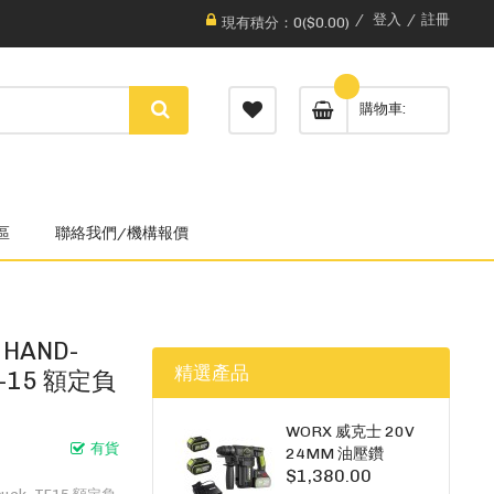
登入
註冊
現有積分：0($0.00)
購物車
區
聯絡我們/機構報價
HAND-
精選產品
YF-15 額定負
WORX 威克士 20V
有貨
24MM 油壓鑽
$1,380.00
WU385.3（雙5A電