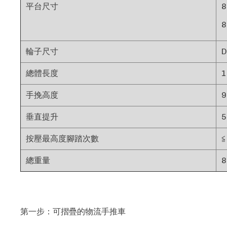
平台尺寸
8
8
輪子尺寸
D
總體長度
手挽高度
垂直提升
按壓最高度腳踏次數
≦
總重量
8
第一步：可摺疊的物流手推車