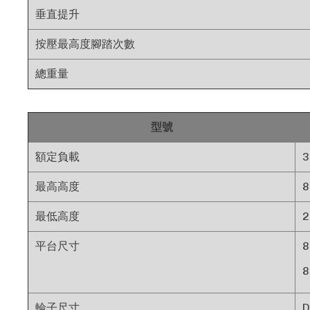
垂直提升
按壓最高度腳踏次數
總重量
型號
額定負載
3
最高高度
最低高度
平台尺寸
8
8
輪子尺寸
D