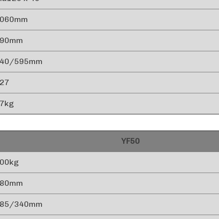
1060mm
990mm
540/595mm
27
7kg
YF50
00kg
880mm
285/340mm