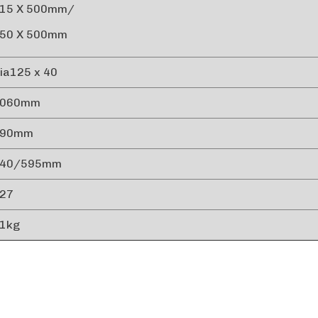
15 X 500mm/
50 X 500mm
ia125 x 40
1060mm
990mm
540/595mm
27
1kg