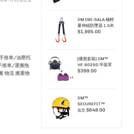
uck -TF15 額定負
+6A充套裝）
3M DBI-SALA 極輕
量伸縮防墜器 1.5米
$1,995.00
(雙鉤) 3101754
PICO SRL NANO-
LOK LIGHT 1.5M
TWINS
壓手推車/油壓托
[優惠套裝] 3M™
HF-802SD 半面罩
手推車/運搬拖
$399.00
式呼吸防護面具 +
搬 物流 搬重物
D3091 P100 顆粒
物過濾棉 X3
SECURE CLICK HF-
802SD HF-800SD
3M™
系列
SECUREFIT™
$648.00
X5000系列 透氣安
低至
全帽 (工業安全/高空
工作/ 攀爬適用)