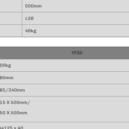
500mm
≦28
46kg
YF30
00kg
880mm
285/340mm
15 X 500mm/
50 X 500mm
ia125 x 40