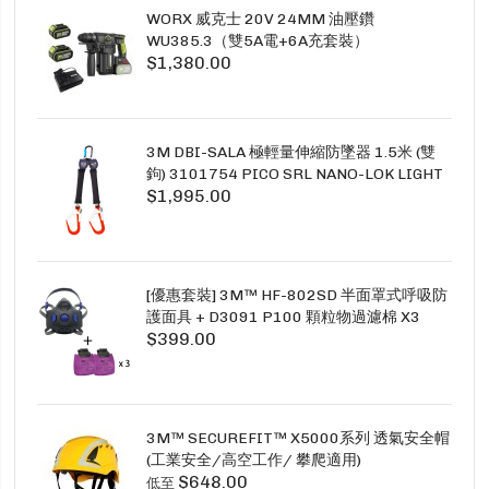
WORX 威克士 20V 24MM 油壓鑽
WU385.3（雙5A電+6A充套裝）
$1,380.00
3M DBI-SALA 極輕量伸縮防墜器 1.5米 (雙
鉤) 3101754 PICO SRL NANO-LOK LIGHT
$1,995.00
1.5M TWINS
[優惠套裝] 3M™ HF-802SD 半面罩式呼吸防
護面具 + D3091 P100 顆粒物過濾棉 X3
$399.00
SECURE CLICK HF-802SD HF-800SD 系列
3M™ SECUREFIT™ X5000系列 透氣安全帽
(工業安全/高空工作/ 攀爬適用)
$648.00
低至