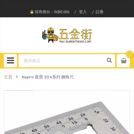
現有積分：0($0.00)
登入
註冊
主頁
Kapro 嘉寶 304系列 鋼角尺