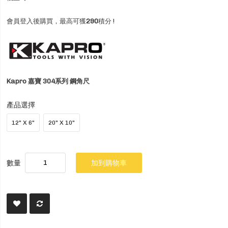
會員登入後購買，最高可獲
290
積分 !
Kapro 嘉寶 304系列 鋼角尺
產品選擇
12" X 6"
20" X 10"
數量
加到購物車