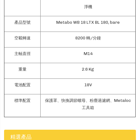
淨機
產品型號
Metabo WB 18 LTX BL 180, bare
空載轉速
8200 轉/分鐘
主軸直徑
M14
重量
2.6 Kg
電池配置
18V
標準配置
保護罩、快換調節螺母、粉塵過濾網、Metaloc
工具箱
精選產品