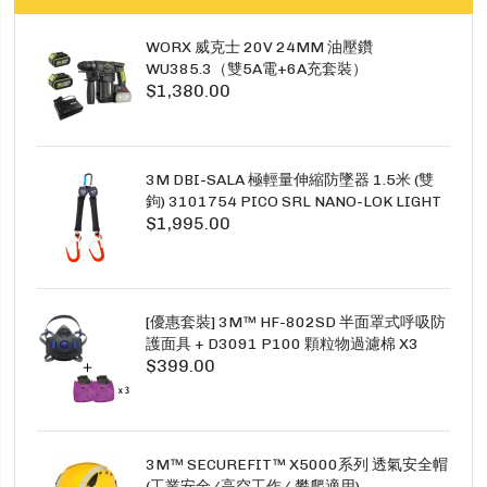
WORX 威克士 20V 24MM 油壓鑽
WU385.3（雙5A電+6A充套裝）
$1,380.00
3M DBI-SALA 極輕量伸縮防墜器 1.5米 (雙
鉤) 3101754 PICO SRL NANO-LOK LIGHT
$1,995.00
1.5M TWINS
[優惠套裝] 3M™ HF-802SD 半面罩式呼吸防
護面具 + D3091 P100 顆粒物過濾棉 X3
$399.00
SECURE CLICK HF-802SD HF-800SD 系列
3M™ SECUREFIT™ X5000系列 透氣安全帽
(工業安全/高空工作/ 攀爬適用)