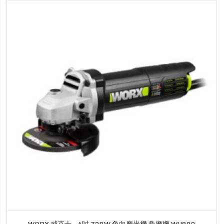
WORX 威克士 - 4吋 720W 角向磨光機 角磨機 WU800