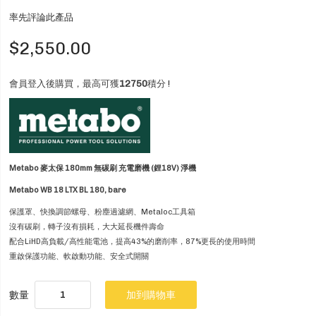
率先評論此產品
$2,550.00
會員登入後購買，最高可獲
12750
積分 !
Metabo 麥太保 180mm 無碳刷 充電磨機 (鋰18V)
淨機
Metabo WB 18 LTX BL 180, bare
保護罩、快換調節螺母、粉塵過濾網、Metaloc工具箱
沒有碳刷，轉子沒有損耗，大大延長機件壽命
配合LiHD高負載/高性能電池，提高43%的磨削率，87%更長的使用時間
重啟保護功能、軟啟動功能、安全式開關
數量
加到購物車