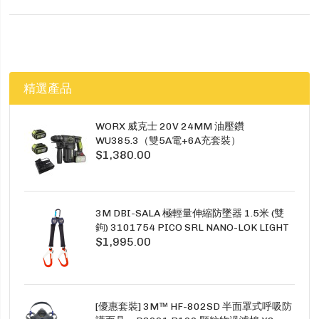
精選產品
WORX 威克士 20V 24MM 油壓鑽
WU385.3（雙5A電+6A充套裝）
$1,380.00
3M DBI-SALA 極輕量伸縮防墜器 1.5米 (雙
鉤) 3101754 PICO SRL NANO-LOK LIGHT
$1,995.00
1.5M TWINS
[優惠套裝] 3M™ HF-802SD 半面罩式呼吸防