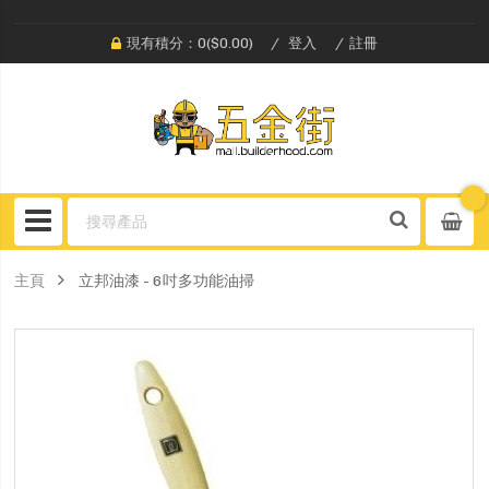
現有積分：0($0.00)
登入
註冊
主頁
立邦油漆 - 6吋多功能油掃