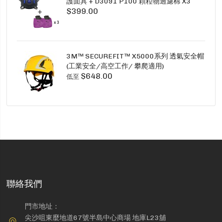
護面具 + D3091 P100 顆粒物過濾棉 X3
$399.00
SECURE CLICK HF-802SD HF-800SD 系列
3M™ SECUREFIT™ X5000系列 透氣安全帽
(工業安全/高空工作/ 攀爬適用)
$648.00
低至
聯絡我們
門市地址：
尖沙咀東麼地道67號半島中心商場 地庫L23舖