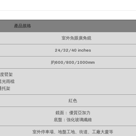
產品規格
室外魚眼廣角鏡
24/32/40 inches
約600/800/1000mm
角度臂架
遮光雨檔
通托架
紅色
鏡面： 優質亞加力
底盤：強化玻璃纖維
室外停車場、地盤工地、街道、工廠大廈等