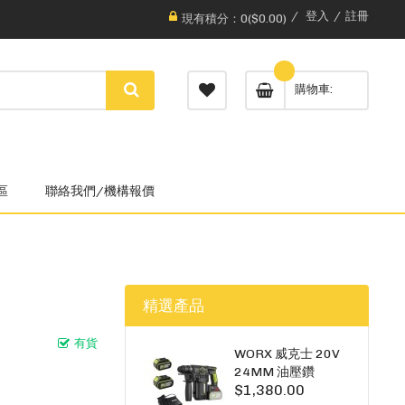
登入
註冊
現有積分：0($0.00)
購物車
區
聯絡我們/機構報價
精選產品
有貨
WORX 威克士 20V
24MM 油壓鑽
$1,380.00
WU385.3（雙5A電