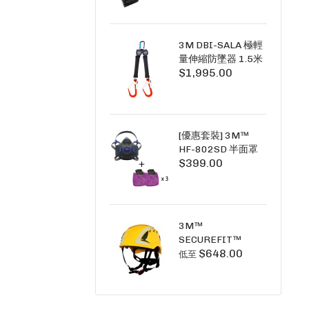
+6A充套裝）
3M DBI-SALA 極輕
量伸縮防墜器 1.5米
$1,995.00
(雙鉤) 3101754
PICO SRL NANO-
LOK LIGHT 1.5M
TWINS
[優惠套裝] 3M™
HF-802SD 半面罩
$399.00
式呼吸防護面具 +
D3091 P100 顆粒
物過濾棉 X3
SECURE CLICK HF-
802SD HF-800SD
3M™
系列
SECUREFIT™
$648.00
X5000系列 透氣安
低至
全帽 (工業安全/高空
工作/ 攀爬適用)