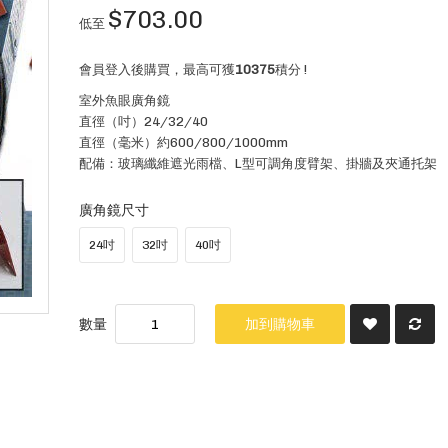
$703.00
低至
會員登入後購買，最高可獲
10375
積分 !
室外魚眼廣角鏡
直徑（吋）24/32/40
直徑（毫米）約600/800/1000mm
配備：玻璃纖維遮光雨檔、L型可調角度臂架、掛牆及夾通托架
廣角鏡尺寸
24吋
32吋
40吋
數量
加到購物車