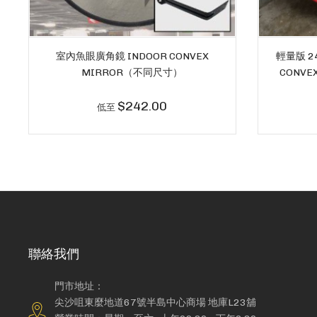
室內魚眼廣角鏡 INDOOR CONVEX
輕量版 2
MIRROR（不同尺寸）
CONVEX
$242.00
低至
聯絡我們
門市地址：
尖沙咀東麼地道67號半島中心商場 地庫L23舖