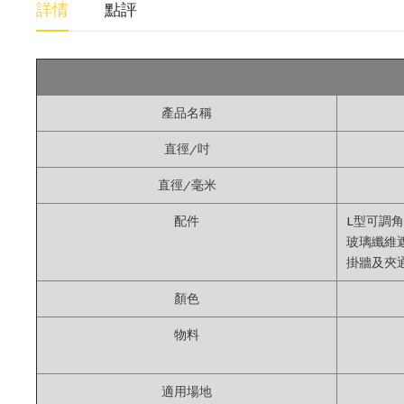
詳情
點評
產品名稱
直徑/吋
直徑/毫米
配件
L型可調
玻璃纖維
掛牆及夾
顏色
物料
適用場地