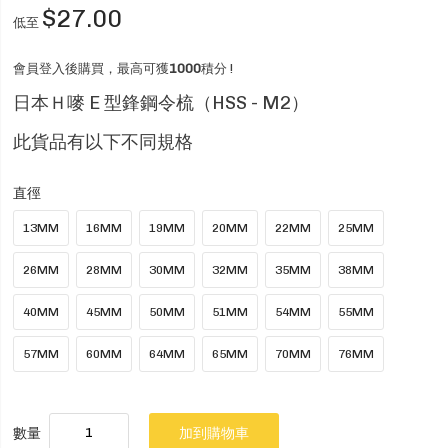
$27.00
低至
會員登入後購買，最高可獲
1000
積分 !
日本Ｈ嘜 E 型鋒鋼令梳（HSS - M2）
此貨品有以下不同規格
直徑
13MM
16MM
19MM
20MM
22MM
25MM
26MM
28MM
30MM
32MM
35MM
38MM
40MM
45MM
50MM
51MM
54MM
55MM
57MM
60MM
64MM
65MM
70MM
76MM
數量
加到購物車