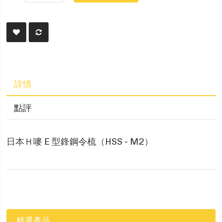
詳情
點評
日本Ｈ嘜 E 型鋒鋼令梳（HSS - M2）
精選產品