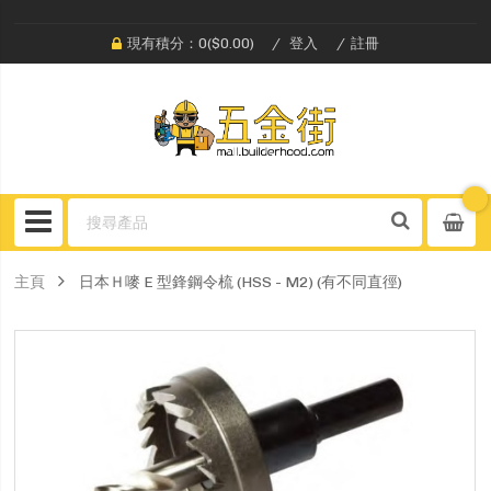
現有積分：0($0.00)
登入
註冊
主頁
日本Ｈ嘜 E 型鋒鋼令梳 (HSS - M2) (有不同直徑)