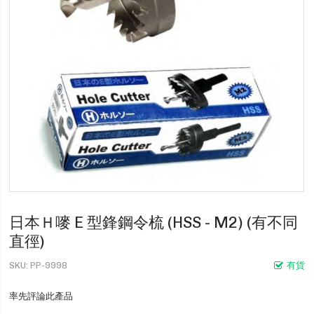
日本Ｈ嘜 E 型鋒鋼令梳 (HSS - M2) (有不同
直徑)
SKU
PP-9998
有貨
率先評論此產品