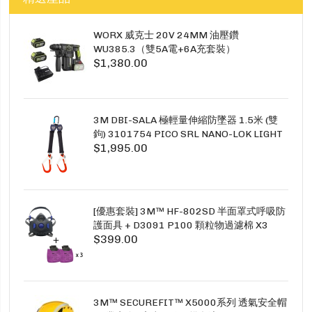
WORX 威克士 20V 24MM 油壓鑽
WU385.3（雙5A電+6A充套裝）
$1,380.00
3M DBI-SALA 極輕量伸縮防墜器 1.5米 (雙
鉤) 3101754 PICO SRL NANO-LOK LIGHT
$1,995.00
1.5M TWINS
[優惠套裝] 3M™ HF-802SD 半面罩式呼吸防
護面具 + D3091 P100 顆粒物過濾棉 X3
$399.00
SECURE CLICK HF-802SD HF-800SD 系列
3M™ SECUREFIT™ X5000系列 透氣安全帽