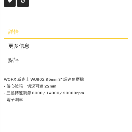
詳情
更多信息
點評
WORX 威克士 WU802 85mm 3" 調速角磨機
- 偏心波箱，切深可達 22mm
- 三擋轉速調節 8000/ 14000/ 20000rpm
- 電子剎車