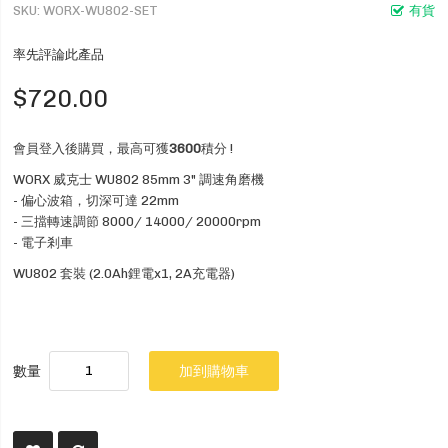
SKU
WORX-WU802-SET
有貨
率先評論此產品
$720.00
會員登入後購買，最高可獲
3600
積分 !
WORX 威克士 WU802 85mm 3" 調速角磨機
- 偏心波箱，切深可達 22mm
- 三擋轉速調節 8000/ 14000/ 20000rpm
- 電子剎車
WU802 套裝 (2.0Ah鋰電x1, 2A充電器)
數量
加到購物車