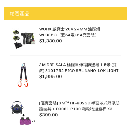
精選產品
WORX 威克士 20V 24MM 油壓鑽
WU385.3（雙5A電+6A充套裝）
$1,380.00
3M DBI-SALA 極輕量伸縮防墜器 1.5米 (雙
鉤) 3101754 PICO SRL NANO-LOK LIGHT
$1,995.00
1.5M TWINS
[優惠套裝] 3M™ HF-802SD 半面罩式呼吸防
護面具 + D3091 P100 顆粒物過濾棉 X3
$399.00
SECURE CLICK HF-802SD HF-800SD 系列