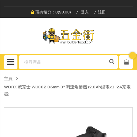
現有積分：0($0.00)
登入
註冊
主頁
WORX 威克士 WU802 85mm 3" 調速角磨機 (2.0Ah鋰電x1, 2A充電
器)