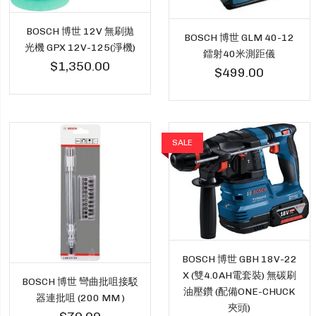
BOSCH 博世 12V 無刷拋
BOSCH 博世 GLM 40-12
光機 GPX 12V-125(淨機)
鐳射40米測距儀
$1,350.00
$499.00
SALE
BOSCH 博世 GBH 18V-22
X (雙4.0AH電套裝) 無碳刷
BOSCH 博世 彎曲批咀接駁
油壓鑽 (配備ONE-CHUCK
器連批咀 (200 MM )
夾頭)