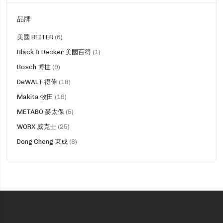
品牌
貨
美國 BEITER
6
品
貨
Black & Decker 美國百得
1
品
貨
Bosch 博世
9
品
貨
DeWALT 得偉
18
品
貨
Makita 牧田
19
品
貨
METABO 麥太保
5
品
貨
WORX 威克士
25
品
貨
Dong Cheng 東成
8
品