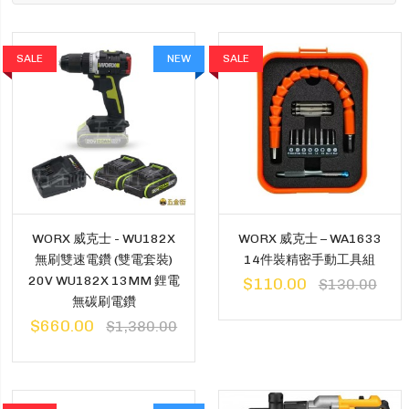
SALE
NEW
SALE
WORX 威克士 - WU182X
WORX 威克士 – WA1633
無刷雙速電鑽 (雙電套裝)
14件裝精密手動工具組
20V WU182X 13MM 鋰電
$110.00
$130.00
無碳刷電鑽
$660.00
$1,380.00