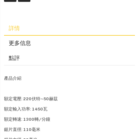
詳情
更多信息
點評
產品介紹
額定電壓: 220伏特~50赫茲
額定輸入功率: 1450瓦
額定轉速: 1300轉/分鐘
鋸片直徑: 110毫米