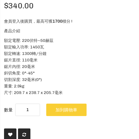
$340.00
會員登入後購買，最高可獲
1700
積分 !
產品介紹
額定電壓: 220伏特~50赫茲
額定輸入功率: 1450瓦
額定轉速: 1300轉/分鐘
鋸片直徑: 110毫米
鋸片內徑: 20毫米
斜切角度: 0°-45°
切割深度: 32毫米(0°)
重量: 2.9kg
尺寸: 209.7 x 238.7 x 205.7毫米
數量
加到購物車