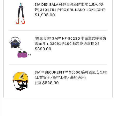
3M DBI-SALA 極輕量伸縮防墜器 1.5米 (雙
鉤) 3101754 PICO SRL NANO-LOK LIGHT
$1,995.00
1.5M TWINS
[優惠套裝] 3M™ HF-802SD 半面罩式呼吸防
護面具 + D3091 P100 顆粒物過濾棉 X3
$399.00
SECURE CLICK HF-802SD HF-800SD 系列
3M™ SECUREFIT™ X5000系列 透氣安全帽
(工業安全/高空工作/ 攀爬適用)
$648.00
低至