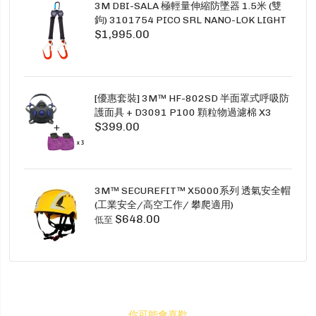
3M DBI-SALA 極輕量伸縮防墜器 1.5米 (雙
鉤) 3101754 PICO SRL NANO-LOK LIGHT
$1,995.00
1.5M TWINS
[優惠套裝] 3M™ HF-802SD 半面罩式呼吸防
護面具 + D3091 P100 顆粒物過濾棉 X3
$399.00
SECURE CLICK HF-802SD HF-800SD 系列
3M™ SECUREFIT™ X5000系列 透氣安全帽
(工業安全/高空工作/ 攀爬適用)
$648.00
低至
你可能會喜歡