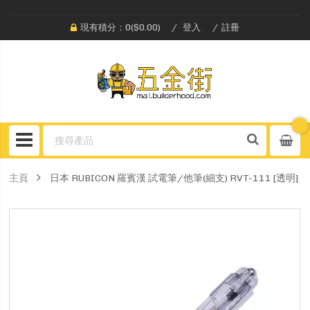
現有積分：0($0.00)
登入
註冊
主頁
日本 RUBICON 羅賓漢 試電筆/他筆(細支) RVT-111 [透明]