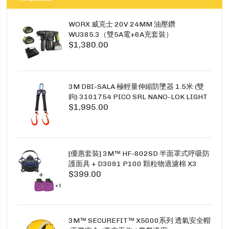
WORX 威克士 20V 24MM 油壓鑽
WU385.3（雙5A電+6A充套裝）
$1,380.00
3M DBI-SALA 極輕量伸縮防墜器 1.5米 (雙
鉤) 3101754 PICO SRL NANO-LOK LIGHT
$1,995.00
1.5M TWINS
[優惠套裝] 3M™ HF-802SD 半面罩式呼吸防
護面具 + D3091 P100 顆粒物過濾棉 X3
$399.00
SECURE CLICK HF-802SD HF-800SD 系列
3M™ SECUREFIT™ X5000系列 透氣安全帽