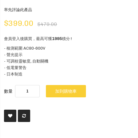
率先評論此產品
$399.00
$479.00
會員登入後購買，最高可獲
1995
積分 !
- 檢測範圍 AC80-600V
- 聲光提示
- 可調校靈敏度, 自動關機
- 低電量警告
- 日本制造
數量
加到購物車