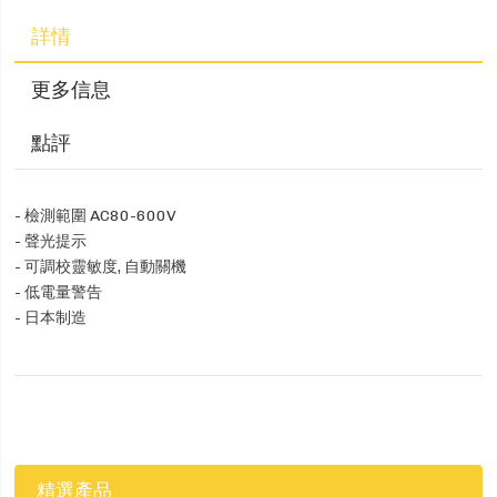
詳情
更多信息
點評
- 檢測範圍 AC80-600V
- 聲光提示
- 可調校靈敏度, 自動關機
- 低電量警告
- 日本制造
精選產品