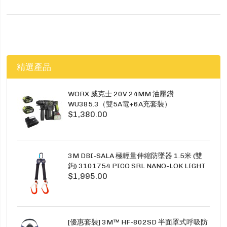
精選產品
WORX 威克士 20V 24MM 油壓鑽
WU385.3（雙5A電+6A充套裝）
$1,380.00
3M DBI-SALA 極輕量伸縮防墜器 1.5米 (雙
鉤) 3101754 PICO SRL NANO-LOK LIGHT
$1,995.00
1.5M TWINS
[優惠套裝] 3M™ HF-802SD 半面罩式呼吸防