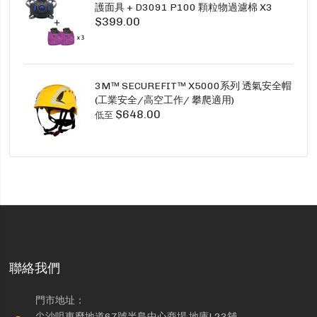
護面具 + D3091 P100 顆粒物過濾棉 X3
$399.00
SECURE CLICK HF-802SD HF-800SD 系列
3M™ SECUREFIT™ X5000系列 透氣安全帽
(工業安全/高空工作/ 攀爬適用)
$648.00
低至
聯絡我們
門市地址：
尖沙咀東麼地道67號半島中心商場 地庫L23舖