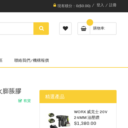
登入
註冊
現有積分：0($0.00)
購物車
區
聯絡我們/機構報價
防火膨脹膠
精選產品
有貨
WORX 威克士 20V
24MM 油壓鑽
$1,380.00
WU385.3（雙5A電