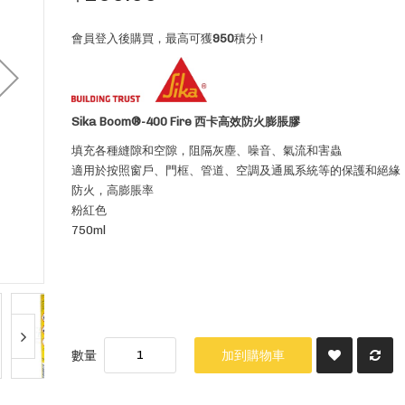
會員登入後購買，最高可獲
950
積分 !
Sika Boom®-400 Fire 西卡高效防火膨脹膠
填充各種縫隙和空隙，阻隔灰塵、噪音、氣流和害蟲
適用於按照窗戶、門框、管道、空調及通風系統等的保護和絕緣
防火，高膨脹率
粉紅色
750ml
數量
加到購物車