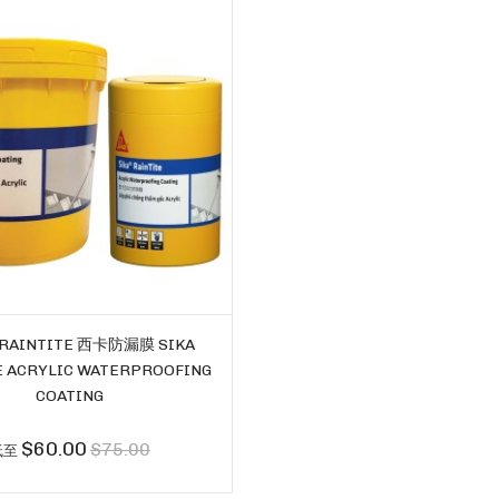
 RAINTITE 西卡防漏膜 SIKA
E ACRYLIC WATERPROOFING
COATING
$60.00
$75.00
低至