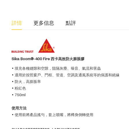
詳情
更多信息
點評
Sika Boom®-400 Fire 西卡高效防火膨脹膠
• 填充各種縫隙和空隙，阻隔灰塵、噪音、氣流和害蟲
• 適用於按照窗戶、門框、管道、空調及通風系統等的保護和絕緣
• 防火，高膨脹率
• 粉紅色
• 750ml
使用方法
• 使用前將產品搖勻，套上噴嘴，將樽身倒轉使用