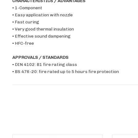
CHARACTERISTICS / ADVANTAGES
▪ 1-Component
▪ Easy application with nozzle
▪ Fast curing
▪ Very good thermal insulation
▪ Effective sound dampening
▪ HFC-free
APPROVALS / STANDARDS
▪ DIN 4102: B1 fire rating class
▪ BS 476-20: fire rated up to 5 hours fire protection