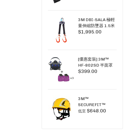
+6A充套裝）
3M DBI-SALA 極輕
量伸縮防墜器 1.5米
$1,995.00
(雙鉤) 3101754
PICO SRL NANO-
LOK LIGHT 1.5M
TWINS
[優惠套裝] 3M™
HF-802SD 半面罩
$399.00
式呼吸防護面具 +
D3091 P100 顆粒
物過濾棉 X3
SECURE CLICK HF-
802SD HF-800SD
3M™
系列
SECUREFIT™
$648.00
X5000系列 透氣安
低至
全帽 (工業安全/高空
工作/ 攀爬適用)